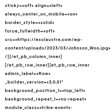
sticky=»off» align=»left»
always_center_on_mobile=»on»
border_style=»solid»
force_fullwidth=»off»
src=»https://esclaustre.com/wp-
content/uploads/2023/03/Johnson_Woo.jpg»
/][/et_pb_column_inner]
[/et_pb_row_inner][et_pb_row_inner
admin_label=»Row»
_builder_version=»3.0.51″
background_position_1=»top_left»
background_repeat_1=»no-repeat»
module_class=»tribe-events-