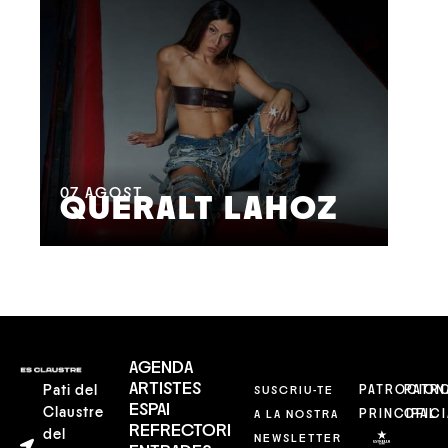
08
M
07
AGOST
QUERALT LAHOZ
L
AGENDA
ARTISTES
Pati del
SUSCRIU-TE
PATROCION
PATR
ESPAI
Claustre
A LA NOSTRA
PRINCIPAL
OFICI
REFRECTORI
del
NEWSLETTER