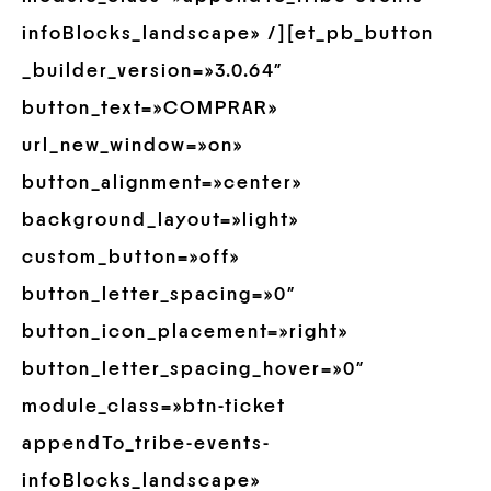
infoBlocks_landscape» /][et_pb_button
_builder_version=»3.0.64″
button_text=»COMPRAR»
url_new_window=»on»
button_alignment=»center»
background_layout=»light»
custom_button=»off»
button_letter_spacing=»0″
button_icon_placement=»right»
button_letter_spacing_hover=»0″
module_class=»btn-ticket
appendTo_tribe-events-
infoBlocks_landscape»