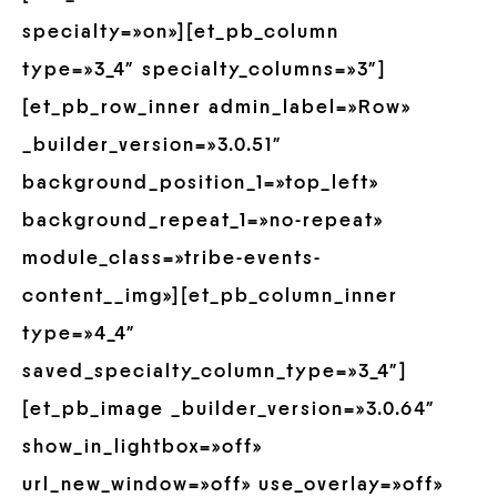
specialty=»on»][et_pb_column
type=»3_4″ specialty_columns=»3″]
[et_pb_row_inner admin_label=»Row»
_builder_version=»3.0.51″
background_position_1=»top_left»
background_repeat_1=»no-repeat»
module_class=»tribe-events-
content__img»][et_pb_column_inner
type=»4_4″
saved_specialty_column_type=»3_4″]
[et_pb_image _builder_version=»3.0.64″
show_in_lightbox=»off»
url_new_window=»off» use_overlay=»off»