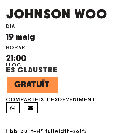
JOHNSON WOO
DIA
19
maig
HORARI
21:00
LLOC
ES CLAUSTRE
GRATUÏT
COMPARTEIX L'ESDEVENIMENT
[ bb_built=»1″ fullwidth=»off»