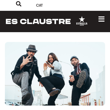
CAT
‹
›