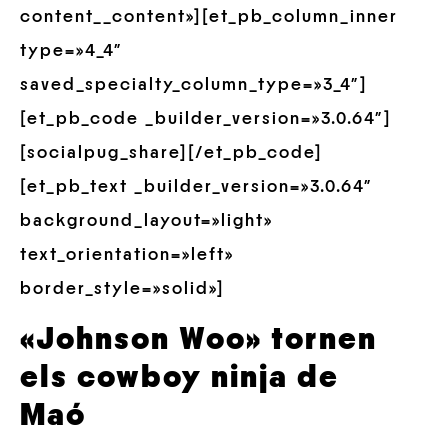
content__content»][et_pb_column_inner
type=»4_4″
saved_specialty_column_type=»3_4″]
[et_pb_code _builder_version=»3.0.64″]
[socialpug_share][/et_pb_code]
[et_pb_text _builder_version=»3.0.64″
background_layout=»light»
text_orientation=»left»
border_style=»solid»]
«Johnson Woo» tornen
els cowboy ninja de
Maó