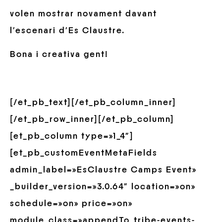
volen mostrar novament davant
l’escenari d’Es Claustre.
Bona i creativa gent!
[/et_pb_text][/et_pb_column_inner]
[/et_pb_row_inner][/et_pb_column]
[et_pb_column type=»1_4″]
[et_pb_customEventMetaFields
admin_label=»EsClaustre Camps Event»
_builder_version=»3.0.64″ location=»on»
schedule=»on» price=»on»
module_class=»appendTo_tribe-events-