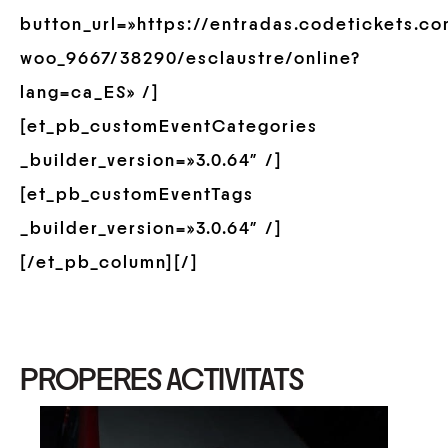
button_url=»https://entradas.codetickets.c
woo_9667/38290/esclaustre/online?
lang=ca_ES» /]
[et_pb_customEventCategories
_builder_version=»3.0.64″ /]
[et_pb_customEventTags
_builder_version=»3.0.64″ /]
[/et_pb_column][/]
PROPERES ACTIVITATS