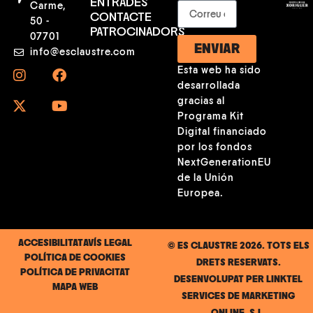
ENTRADES
Carme,
CONTACTE
50 -
PATROCINADORS
07701
ENVIAR
info@esclaustre.com
Esta web ha sido
desarrollada
gracias al
Programa Kit
Digital financiado
por los fondos
NextGenerationEU
de la Unión
Europea.
ACCESIBILITAT
AVÍS LEGAL
© ES CLAUSTRE 2026. TOTS ELS
POLÍTICA DE COOKIES
DRETS RESERVATS.
POLÍTICA DE PRIVACITAT
DESENVOLUPAT PER
LINKTEL
MAPA WEB
SERVICES DE MARKETING