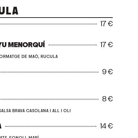
AULA
17 €
17 €
YU MENORQUÍ
ORMATGE DE MAÓ, RUCULA
9 €
8 €
ALSA BRAVA CASOLANA I ALL I OLI
14 €
A
ATS, FONOLL MARÍ