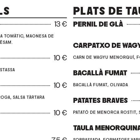
LS
PLATS DE T
13 €
PERNIL DE GLÀ
SA TOMÀTIC, MAONESA DE
SÈSAM.
CARPATXO DE WAG
10 €
CARN DE WAGYU MENORQUÍ, F
OSTASSA
BACALLÀ FUMAT
10 €
BACALLÀ FUMAT, OLIVADA
ROGA, SALSA TÀRTARA
PATATES BRAVES
10 €
PATATÓ DE MENORCA ROSTIT, S
TAULA MENORQUIN
SOBRASSADA, FORMATGES VARI