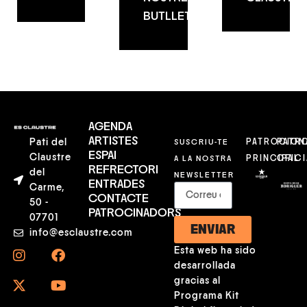
BUTLLETÍ
AGENDA
ARTISTES
Pati del
SUSCRIU-TE
PATROCION
PATR
ESPAI
Claustre
A LA NOSTRA
PRINCIPAL
OFICI
REFRECTORI
del
NEWSLETTER
ENTRADES
Carme,
CONTACTE
50 -
PATROCINADORS
07701
ENVIAR
info@esclaustre.com
Esta web ha sido
desarrollada
gracias al
Programa Kit