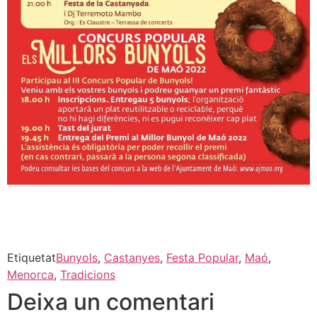
Etiquetat
Bunyols
,
Castanyes
,
Festa Popular
,
Maó
,
Menorca
,
Tradicions
Deixa un comentari