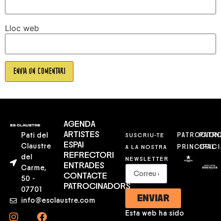
Lloc web
AGENDA
ARTISTES
Pati del
SUSCRIU-TE
PATROCION
PATR
ESPAI
Claustre
A LA NOSTRA
PRINCIPAL
OFICI
REFRECTORI
del
NEWSLETTER
ENTRADES
Carme,
CONTACTE
50 -
PATROCINADORS
07701
ENVIAR
info@esclaustre.com
Esta web ha sido