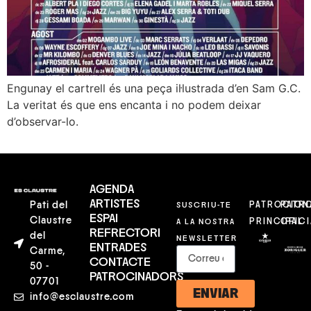
Engunay el cartrell és una peça il·lustrada d’en Sam G.C.
La veritat és que ens encanta i no podem deixar
d’observar-lo.
AGENDA
ARTISTES
Pati del
SUSCRIU-TE
PATROCION
PATR
ESPAI
Claustre
A LA NOSTRA
PRINCIPAL
OFICI
REFRECTORI
del
NEWSLETTER
ENTRADES
Carme,
CONTACTE
50 -
PATROCINADORS
07701
ENVIAR
info@esclaustre.com