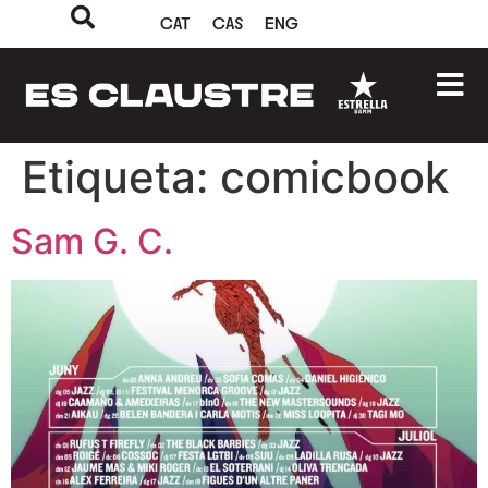
CAT
CAS
ENG
Etiqueta:
comicbook
Sam G. C.