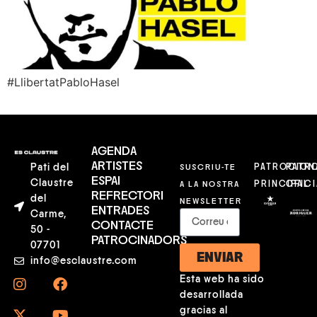
#LlibertatPabloHasel
AGENDA
ARTISTES
Pati del
SUSCRIU-TE
PATROCION
PATR
ESPAI
Claustre
A LA NOSTRA
PRINCIPAL
OFICI
REFRECTORI
del
NEWSLETTER
ENTRADES
Carme,
CONTACTE
50 -
PATROCINADORS
07701
ENVIAR
info@esclaustre.com
Esta web ha sido
desarrollada
gracias al