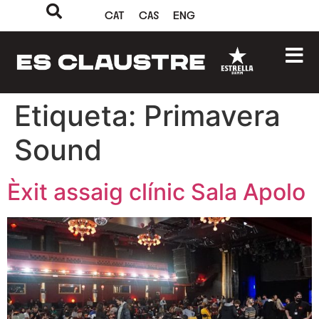
CAT
CAS
ENG
Etiqueta:
Primavera
Sound
Èxit assaig clínic Sala Apolo