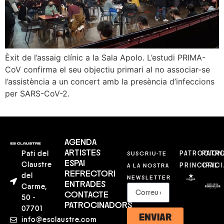
Èxit de l’assaig clínic a la Sala Apolo. L’estudi PRIMA-
CoV confirma el seu objectiu primari al no associar-se
l’assistència a un concert amb la presència d’infeccions
per SARS-CoV-2.
AGENDA
ARTISTES
Pati del
SUSCRIU-TE
PATROCION
PATR
ESPAI
Claustre
A LA NOSTRA
PRINCIPAL
OFICI
REFRECTORI
del
NEWSLETTER
ENTRADES
Carme,
CONTACTE
50 -
PATROCINADORS
07701
ENVIAR
info@esclaustre.com