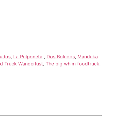
ludos
,
La Pulponeta
,
Dos Boludos
,
Manduka
d Truck Wanderlust
,
The big whim foodtruck
.