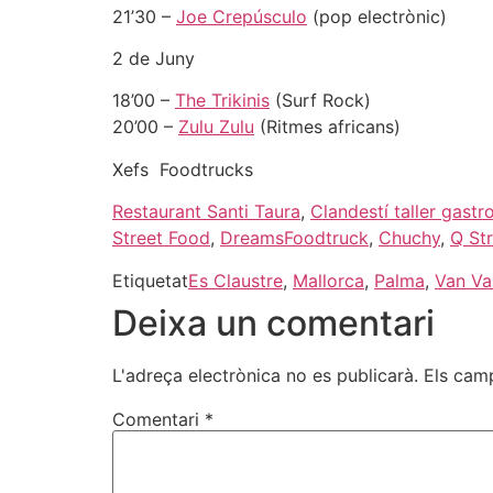
21’30 –
Joe Crepúsculo
(pop electrònic)
2 de Juny
18’00 –
The Trikinis
(Surf Rock)
20’00 –
Zulu Zulu
(Ritmes africans)
Xefs Foodtrucks
Restaurant Santi Taura
,
Clandestí taller gast
Street Food
,
DreamsFoodtruck
,
Chuchy
,
Q St
Etiquetat
Es Claustre
,
Mallorca
,
Palma
,
Van Va
Deixa un comentari
L'adreça electrònica no es publicarà.
Els cam
Comentari
*