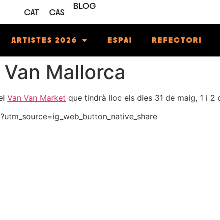
BLOG
CAT
CAS
ARTISTES 2026
ESPAI
REFECTORI
n Van Mallorca
el
Van Van Market
que tindrà lloc els dies 31 de maig, 1 i 2
?utm_source=ig_web_button_native_share