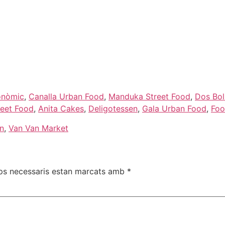
ronòmic
,
Canalla Urban Food
,
Manduka Street Food
,
Dos Bo
reet Food
,
Anita Cakes
,
Deligotessen
,
Gala Urban Food
,
Foo
n
,
Van Van Market
ps necessaris estan marcats amb
*