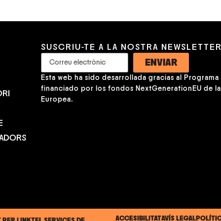
SUSCRIU-TE A LA NOSTRA NEWSLETTE
ENVIAR
Esta web ha sido desarrollada gracias al Programa K
financiado por los fondos NextGenerationEU de l
RI
Europea.
E
NADORS
ACCESIBILITAT
AVÍS LEGAL
POLÍTI
T PER
LINKTEL SERVICES DE