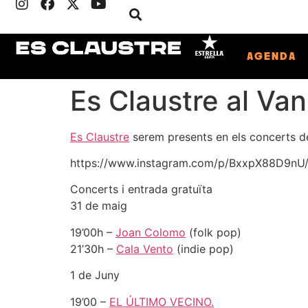
AGENDA
Es Claustre al Va
Es Claustre
serem presents en els concerts d
https://www.instagram.com/p/BxxpX88D9nU/
Concerts i entrada gratuïta
31 de maig
19’00h –
Joan Colomo
(folk pop)
21’30h –
Cala Vento
(indie pop)
1 de Juny
19’00 –
EL ÚLTIMO VECINO.