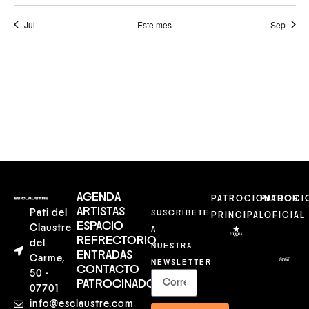
Jul
Este mes
Sep
SUSCRIBIRSE AL CALENDARIO
AGENDA
PATROCIONADOR
PATROCI
ARTISTAS
Pati del
SUSCRÍBETE
PRINCIPAL
OFICIAL
ESPACIO
Claustre
A
REFRECTORIO
del
NUESTRA
ENTRADAS
Carme,
NEWSLETTER
CONTACTO
50 -
PATROCINADORES
07701
info@esclaustre.com