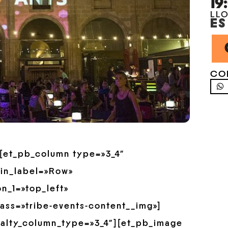
19
LL
ES
CO
»][et_pb_column type=»3_4″
min_label=»Row»
n_1=»top_left»
ass=»tribe-events-content__img»]
ialty_column_type=»3_4″][et_pb_image