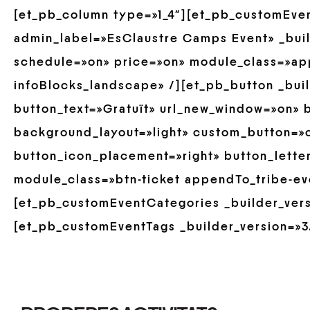
[et_pb_column type=»1_4″][et_pb_customEve
admin_label=»EsClaustre Camps Event» _build
schedule=»on» price=»on» module_class=»ap
infoBlocks_landscape» /][et_pb_button _buil
button_text=»Gratuït» url_new_window=»on» b
background_layout=»light» custom_button=»o
button_icon_placement=»right» button_lette
module_class=»btn-ticket appendTo_tribe-ev
[et_pb_customEventCategories _builder_versi
[et_pb_customEventTags _builder_version=»3.