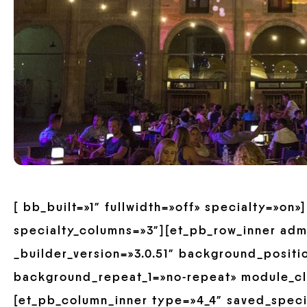
[ bb_built=»1″ fullwidth=»off» specialty=»on
specialty_columns=»3″][et_pb_row_inner ad
_builder_version=»3.0.51″ background_positio
background_repeat_1=»no-repeat» module_cl
[et_pb_column_inner type=»4_4″ saved_spec