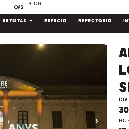
BLOG
CAS
ARTISTAS
ESPACIO
REFECTORIO
I
A
L
S
DIA
30
›
HO