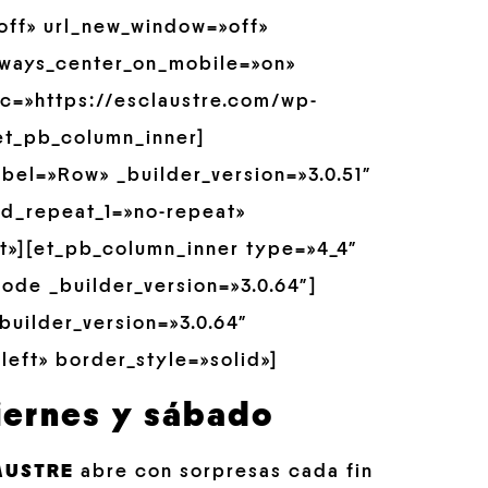
»off» url_new_window=»off»
always_center_on_mobile=»on»
src=»https://esclaustre.com/wp-
et_pb_column_inner]
bel=»Row» _builder_version=»3.0.51″
nd_repeat_1=»no-repeat»
t»][et_pb_column_inner type=»4_4″
ode _builder_version=»3.0.64″]
builder_version=»3.0.64″
left» border_style=»solid»]
iernes y sábado
AUSTRE
abre con sorpresas cada fin