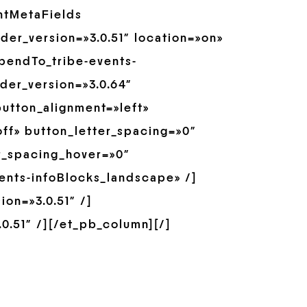
ntMetaFields
er_version=»3.0.51″ location=»on»
pendTo_tribe-events-
der_version=»3.0.64″
utton_alignment=»left»
ff» button_letter_spacing=»0″
r_spacing_hover=»0″
ents-infoBlocks_landscape» /]
on=»3.0.51″ /]
0.51″ /][/et_pb_column][/]