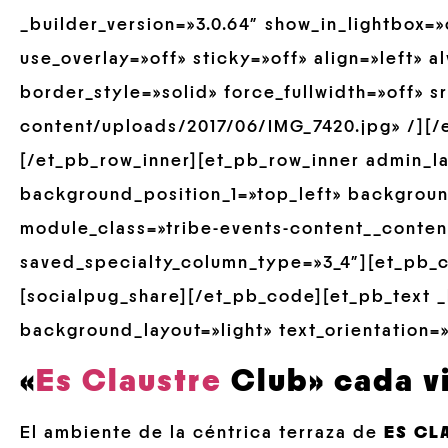
_builder_version=»3.0.64″ show_in_lightbox=
use_overlay=»off» sticky=»off» align=»left» 
border_style=»solid» force_fullwidth=»off» 
content/uploads/2017/06/IMG_7420.jpg» /][/
[/et_pb_row_inner][et_pb_row_inner admin_la
background_position_1=»top_left» backgrou
module_class=»tribe-events-content__conten
saved_specialty_column_type=»3_4″][et_pb_c
[socialpug_share][/et_pb_code][et_pb_text _
background_layout=»light» text_orientation=»
«
Es Claustre
Club» cada v
El ambiente de la céntrica terraza de
ES CL