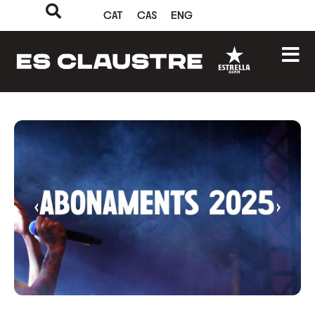
CAT
CAS
ENG
‹
›