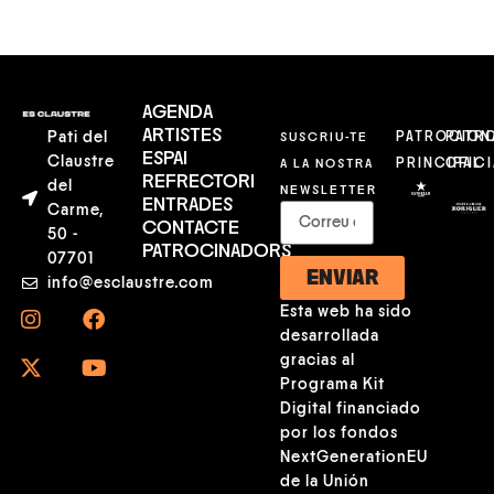
AGENDA
ARTISTES
Pati del
SUSCRIU-TE
PATROCION
PATR
ESPAI
Claustre
A LA NOSTRA
PRINCIPAL
OFICI
REFRECTORI
del
NEWSLETTER
ENTRADES
Carme,
CONTACTE
50 -
PATROCINADORS
07701
ENVIAR
info@esclaustre.com
Esta web ha sido
desarrollada
gracias al
Programa Kit
Digital financiado
por los fondos
NextGenerationEU
de la Unión