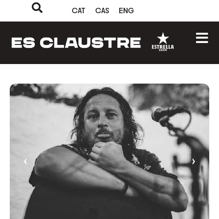
CAT
CAS
ENG
‹
›