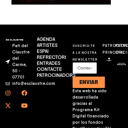
AGENDA
ARTISTES
Pati del
SUSCRIU-TE
PATROCION
PATR
ESPAI
Claustre
A LA NOSTRA
PRINCIPAL
OFICI
REFRECTORI
del
NEWSLETTER
ENTRADES
Carme,
CONTACTE
50 -
PATROCINADORS
07701
ENVIAR
info@esclaustre.com
Esta web ha sido
desarrollada
gracias al
Programa Kit
Digital financiado
por los fondos