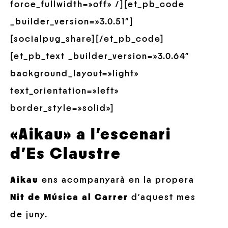
force_fullwidth=»off» /][et_pb_code
_builder_version=»3.0.51″]
[socialpug_share][/et_pb_code]
[et_pb_text _builder_version=»3.0.64″
background_layout=»light»
text_orientation=»left»
border_style=»solid»]
«Aikau» a l’escenari
d’Es Claustre
Aikau
ens acompanyarà en la propera
Nit de Música al Carrer
d’aquest mes
de juny.