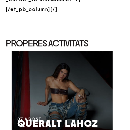
[/et_pb_column][/]
PROPERES ACTIVITATS
08
M
07
AGOST
QUERALT LAHOZ
L