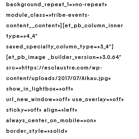
background_repeat_1=»no-repeat»
module_class=»tribe-events-
content__content»][et_pb_column_inner
type=»4_4″
saved_specialty_column_type=»3_4″]
[et_pb_image _builder_version=»3.0.64″
src=»https://esclaustre.com/wp-
content/uploads/2017/07/Aikau.jpg»
show_in_lightbox=»off»
url_new_window=»off» use_overlay=»off»
sticky=»off» align=»left»
always_center_on_mobile=»on»
border_style=»solid»