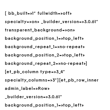
[ bb_built=»1″ fullwidth=»off»
specialty=»on» _builder_version=»3.0.61″
transparent_background=»on»
background_position_1=»top_left»
background_repeat_1=»no-repeat»
background_position_2=»top_left»
background_repeat_2=»no-repeat»]
[et_pb_column type=»3_4″
specialty_columns=»3″][et_pb_row_inner
admin_label=»Row»
_builder_version=»3.0.61″
background_position_1=»top_left»