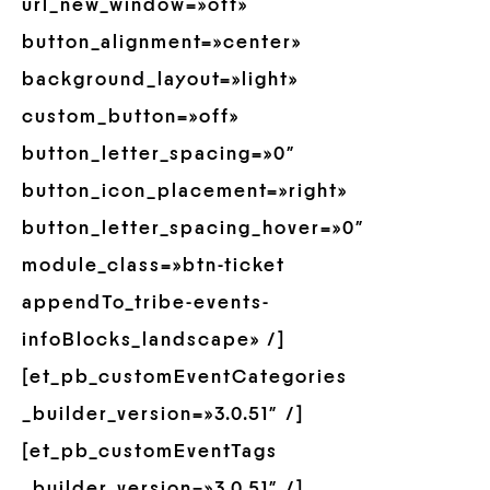
url_new_window=»off»
button_alignment=»center»
background_layout=»light»
custom_button=»off»
button_letter_spacing=»0″
button_icon_placement=»right»
button_letter_spacing_hover=»0″
module_class=»btn-ticket
appendTo_tribe-events-
infoBlocks_landscape» /]
[et_pb_customEventCategories
_builder_version=»3.0.51″ /]
[et_pb_customEventTags
_builder_version=»3.0.51″ /]