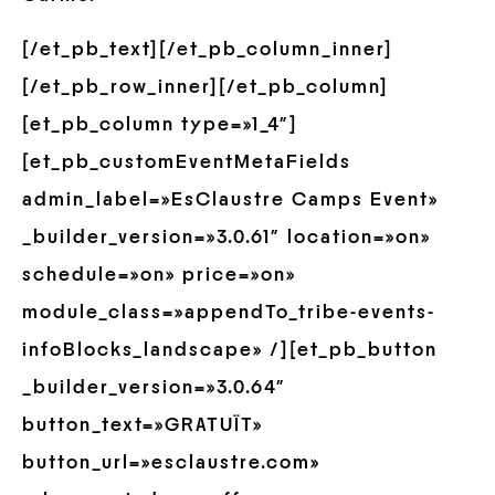
[/et_pb_text][/et_pb_column_inner]
[/et_pb_row_inner][/et_pb_column]
[et_pb_column type=»1_4″]
[et_pb_customEventMetaFields
admin_label=»EsClaustre Camps Event»
_builder_version=»3.0.61″ location=»on»
schedule=»on» price=»on»
module_class=»appendTo_tribe-events-
infoBlocks_landscape» /][et_pb_button
_builder_version=»3.0.64″
button_text=»GRATUÏT»
button_url=»esclaustre.com»