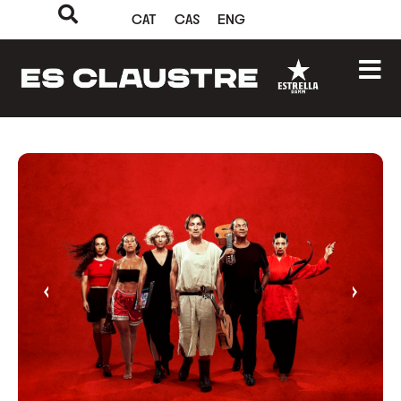
CAT
CAS
ENG
‹
›