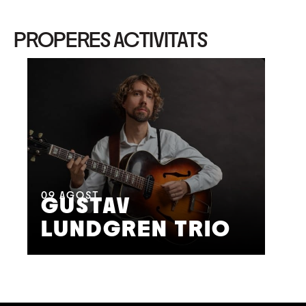
PROPERES ACTIVITATS
11
A
M
09
AGOST
GUSTAV
F
LUNDGREN TRIO
S