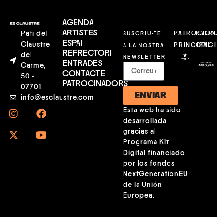
AGENDA
ARTISTES
Pati del
SUSCRIU-TE
PATROCION
PATR
ESPAI
Claustre
A LA NOSTRA
PRINCIPAL
OFICI
REFRECTORI
del
NEWSLETTER
ENTRADES
Carme,
CONTACTE
50 -
PATROCINADORS
07701
ENVIAR
info@esclaustre.com
Esta web ha sido
desarrollada
gracias al
Programa Kit
Digital financiado
por los fondos
NextGenerationEU
de la Unión
Europea.