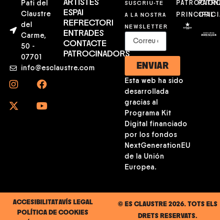
ARTISTES
Pati del
SUSCRIU-TE
PATROCION
PATR
ESPAI
Claustre
A LA NOSTRA
PRINCIPAL
OFICI
REFRECTORI
del
NEWSLETTER
ENTRADES
Carme,
CONTACTE
50 -
PATROCINADORS
07701
ENVIAR
info@esclaustre.com
Esta web ha sido
desarrollada
gracias al
Programa Kit
Digital financiado
por los fondos
NextGenerationEU
de la Unión
Europea.
ACCESIBILITAT
AVÍS LEGAL
© ES CLAUSTRE 2026. TOTS ELS
POLÍTICA DE COOKIES
DRETS RESERVATS.