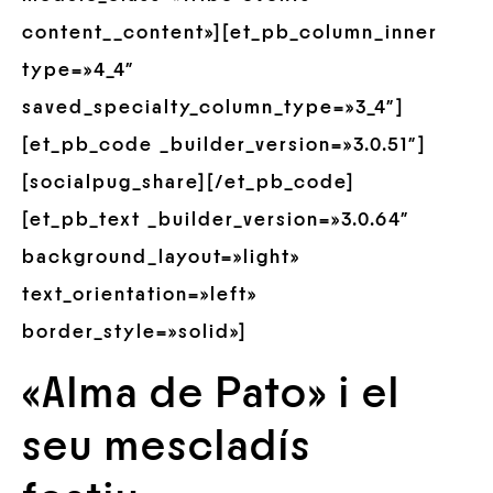
content__content»][et_pb_column_inner
type=»4_4″
saved_specialty_column_type=»3_4″]
[et_pb_code _builder_version=»3.0.51″]
[socialpug_share][/et_pb_code]
[et_pb_text _builder_version=»3.0.64″
background_layout=»light»
text_orientation=»left»
border_style=»solid»]
«Alma de Pato» i el
seu mescladís