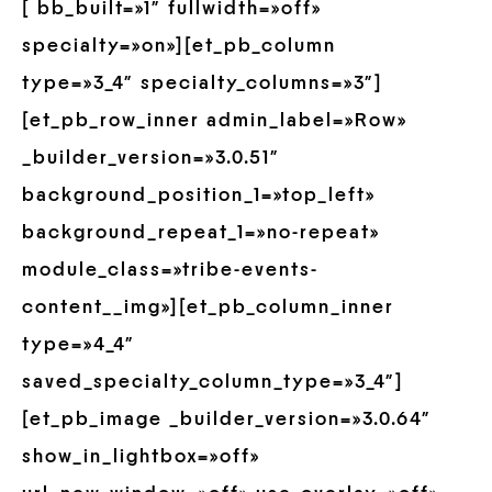
[ bb_built=»1″ fullwidth=»off»
specialty=»on»][et_pb_column
type=»3_4″ specialty_columns=»3″]
[et_pb_row_inner admin_label=»Row»
_builder_version=»3.0.51″
background_position_1=»top_left»
background_repeat_1=»no-repeat»
module_class=»tribe-events-
content__img»][et_pb_column_inner
type=»4_4″
saved_specialty_column_type=»3_4″]
[et_pb_image _builder_version=»3.0.64″
show_in_lightbox=»off»