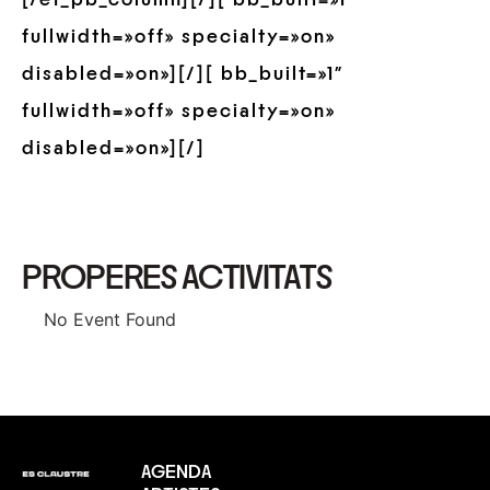
[/et_pb_column][/][ bb_built=»1″
fullwidth=»off» specialty=»on»
disabled=»on»][/][ bb_built=»1″
fullwidth=»off» specialty=»on»
disabled=»on»][/]
PROPERES ACTIVITATS
No Event Found
AGENDA