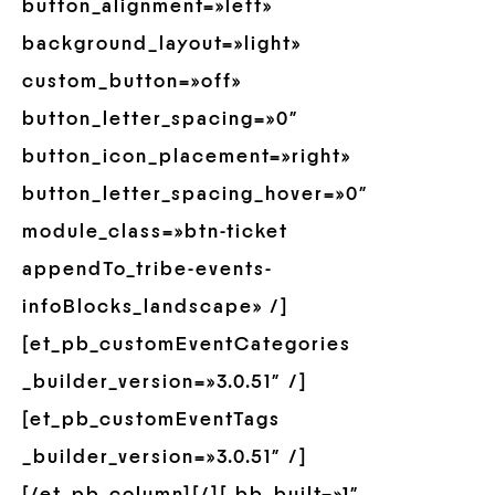
button_alignment=»left»
background_layout=»light»
custom_button=»off»
button_letter_spacing=»0″
button_icon_placement=»right»
button_letter_spacing_hover=»0″
module_class=»btn-ticket
appendTo_tribe-events-
infoBlocks_landscape» /]
[et_pb_customEventCategories
_builder_version=»3.0.51″ /]
[et_pb_customEventTags
_builder_version=»3.0.51″ /]