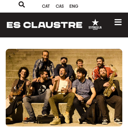
CAT
CAS
ENG
‹
›