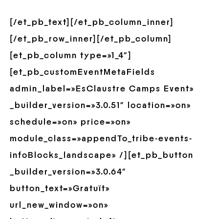
[/et_pb_text][/et_pb_column_inner]
[/et_pb_row_inner][/et_pb_column]
[et_pb_column type=»1_4″]
[et_pb_customEventMetaFields
admin_label=»EsClaustre Camps Event»
_builder_version=»3.0.51″ location=»on»
schedule=»on» price=»on»
module_class=»appendTo_tribe-events-
infoBlocks_landscape» /][et_pb_button
_builder_version=»3.0.64″
button_text=»Gratuït»
url_new_window=»on»