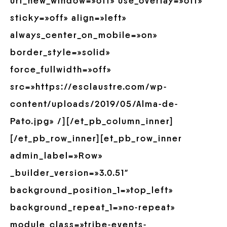
url_new_window=»off» use_overlay=»off»
sticky=»off» align=»left»
always_center_on_mobile=»on»
border_style=»solid»
force_fullwidth=»off»
src=»https://esclaustre.com/wp-
content/uploads/2019/05/Alma-de-
Pato.jpg» /][/et_pb_column_inner]
[/et_pb_row_inner][et_pb_row_inner
admin_label=»Row»
_builder_version=»3.0.51″
background_position_1=»top_left»
background_repeat_1=»no-repeat»
module_class=»tribe-events-