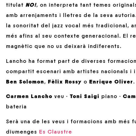
titulat
NO!
, on interpreta tant temes origin
amb arrenjaments i lletres de la seva autori
la sonoritat del jazz vocal més tradicional, 
més afins al seu contexte generacional. El res
magnètic que no us deixarà indiferents.
Lancho ha format part de diverses formacion
compartit escenari amb artistes nacionals i 
Ben Solomon
,
Fèlix Rossy
o
Enrique
Oliver
.
Carmen Lancho
veu ·
Toni Saigi
piano ·
Cam
bateria
Serà una de les veus i formacions amb més fu
diumenges
Es Claustre