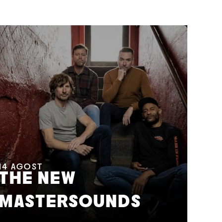
14
AGOST
THE NEW
15
A
MASTERSOUNDS
A