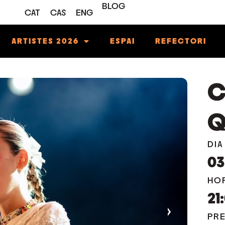
BLOG
CAT
CAS
ENG
ARTISTES 2026
ESPAI
REFECTORI
C
Q
DIA
03
HO
21
›
PR