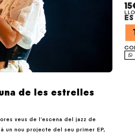
15
LL
ES
CO
na de les estrelles
res veus de l’escena del jazz de
rà un nou projecte del seu primer EP,