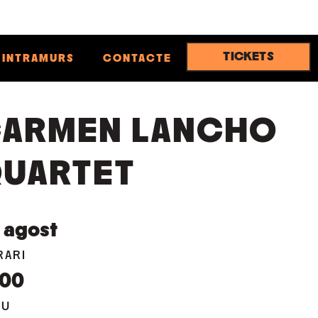
TICKETS
INTRAMURS
CONTACTE
ARMEN LANCHO
UARTET
agost
RARI
:00
EU