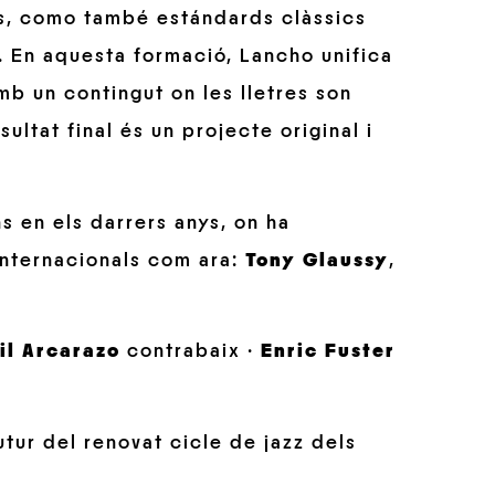
als, como també estándards clàssics
a. En aquesta formació, Lancho unifica
amb un contingut on les lletres son
ultat final és un projecte original i
s en els darrers anys, on ha
internacionals com ara:
Tony Glaussy
,
il Arcarazo
contrabaix ·
Enric Fuster
tur del renovat cicle de jazz dels