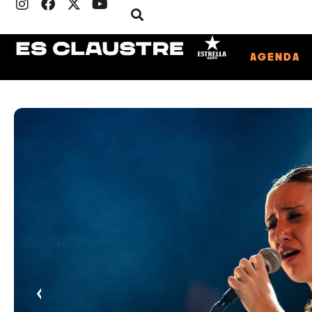
AGENDA
‹