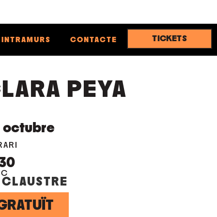
TICKETS
INTRAMURS
CONTACTE
LARA PEYA
9
octubre
RARI
:30
OC
 CLAUSTRE
GRATUÏT