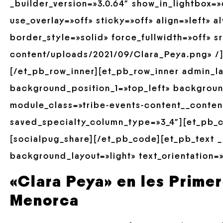
_builder_version=»3.0.64″ show_in_lightbox=
use_overlay=»off» sticky=»off» align=»left» 
border_style=»solid» force_fullwidth=»off» 
content/uploads/2021/09/Clara_Peya.png» /]
[/et_pb_row_inner][et_pb_row_inner admin_la
background_position_1=»top_left» backgrou
module_class=»tribe-events-content__conten
saved_specialty_column_type=»3_4″][et_pb_c
[socialpug_share][/et_pb_code][et_pb_text _
background_layout=»light» text_orientation=»
«Clara Peya» en les Prime
Menorca