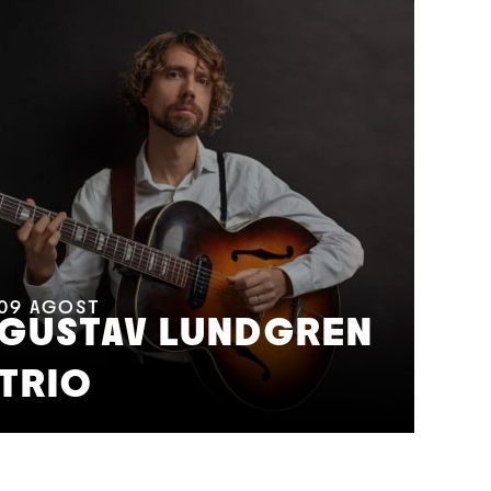
11
A
M
09
AGOST
GUSTAV LUNDGREN
F
TRIO
S