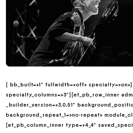
[ bb_built=»1″ fullwidth=»off» specialty=»on
specialty_columns=»3″][et_pb_row_inner ad
_builder_version=»3.0.51″ background_positio
background_repeat_1=»no-repeat» module_cl
[et_pb_column_inner type=»4_4″ saved_spec