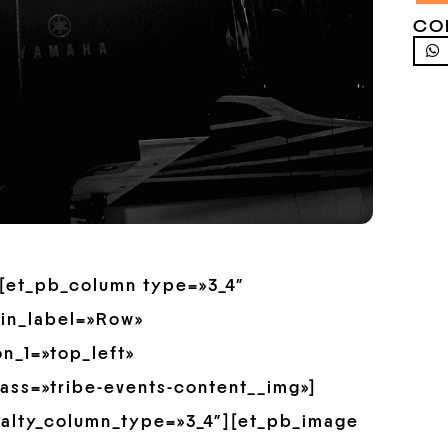
CO
»][et_pb_column type=»3_4″
min_label=»Row»
n_1=»top_left»
ass=»tribe-events-content__img»]
ialty_column_type=»3_4″][et_pb_image