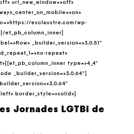
»off» url_new_window=»off»
always_center_on_mobile=»on»
src=»https://esclaustre.com/wp-
[/et_pb_column_inner]
bel=»Row» _builder_version=»3.0.51″
nd_repeat_1=»no-repeat»
t»][et_pb_column_inner type=»4_4″
ode _builder_version=»3.0.64″]
builder_version=»3.0.64″
left» border_style=»solid»]
res Jornades LGTBI de