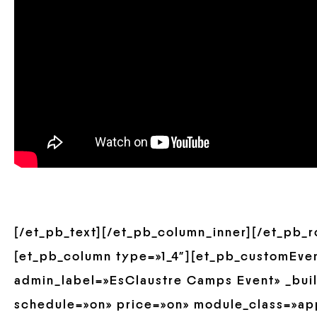
[/et_pb_text][/et_pb_column_inner][/et_pb_
[et_pb_column type=»1_4″][et_pb_customEve
admin_label=»EsClaustre Camps Event» _buil
schedule=»on» price=»on» module_class=»ap