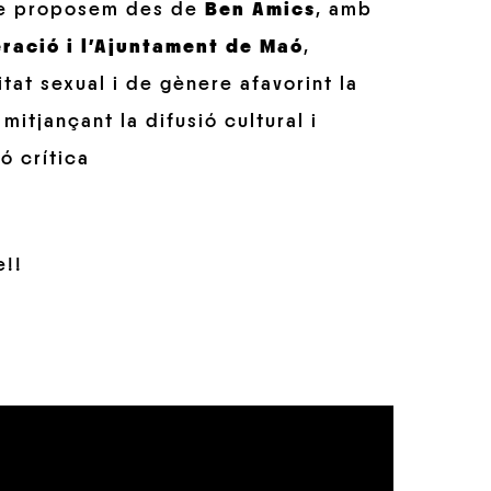
ue proposem des de
Ben Amics
, amb
ració i l’Ajuntament de Maó
,
itat sexual i de gènere afavorint la
mitjançant la difusió cultural i
ió crítica
e!!