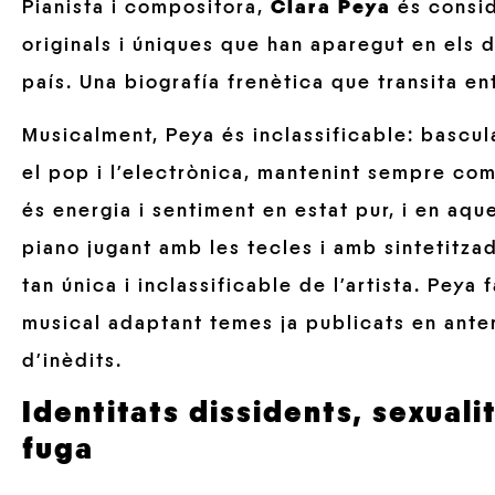
Pianista i compositora,
Clara Peya
és consid
originals i úniques que han aparegut en els 
país. Una biografía frenètica que transita ent
Musicalment, Peya és inclassificable: bascul
el pop i l’electrònica, mantenint sempre com
és energia i sentiment en estat pur, i en aqu
piano jugant amb les tecles i amb sintetitz
tan única i inclassificable de l’artista. Peya
musical adaptant temes ja publicats en ante
d’inèdits.
Identitats dissidents, sexuali
fuga