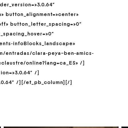
der_version=»3.0.64″
» button_alignment=»center»
ff» button_letter_spacing=»0″
r_spacing_hover=»0″
ents-infoBlocks_landscape»
om/entradas/clara-peya–ben-amics-
esclaustre/online?lang=ca_ES» /]
on=»3.0.64″ /]
0.64″ /][/et_pb_column][/]