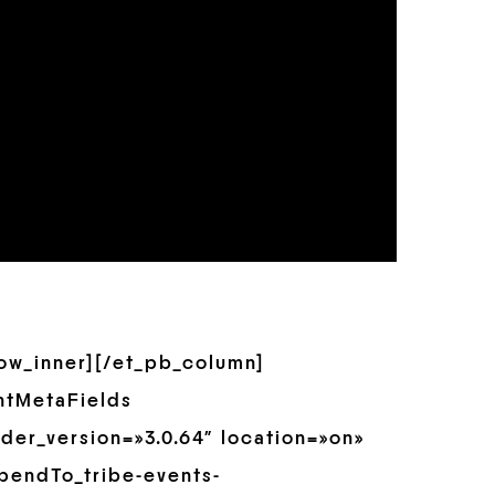
row_inner][/et_pb_column]
ntMetaFields
der_version=»3.0.64″ location=»on»
pendTo_tribe-events-