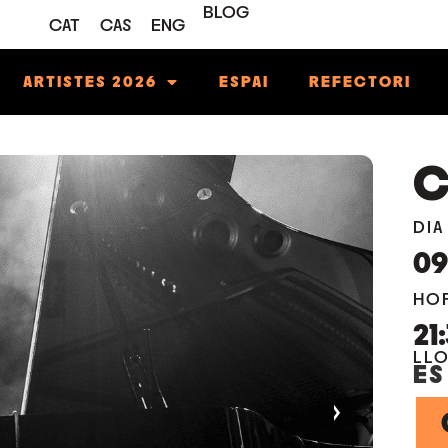
BLOG
CAT
CAS
ENG
ARTISTES 2026
ESPAI
REFECTORI
C
DIA
0
HO
21
LL
ES
›