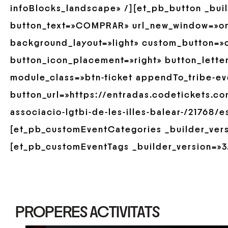
infoBlocks_landscape» /][et_pb_button _buil
button_text=»COMPRAR» url_new_window=»on
background_layout=»light» custom_button=»o
button_icon_placement=»right» button_lette
module_class=»btn-ticket appendTo_tribe-ev
button_url=»https://entradas.codetickets.c
associacio-lgtbi-de-les-illes-balear-/21768/
[et_pb_customEventCategories _builder_versi
[et_pb_customEventTags _builder_version=»3.
PROPERES ACTIVITATS