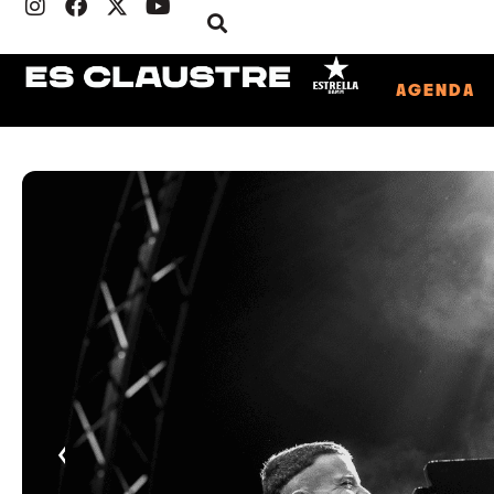
AGENDA
‹