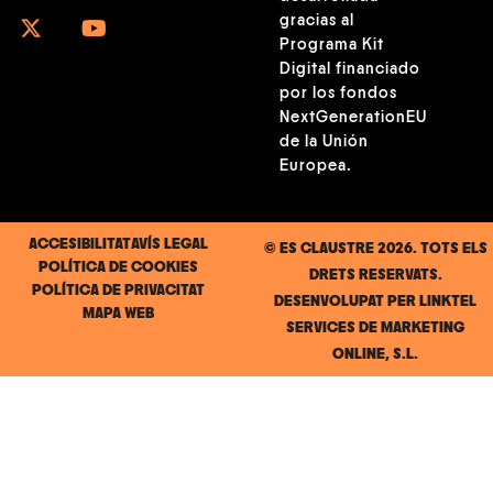
gracias al
Programa Kit
Digital financiado
por los fondos
NextGenerationEU
de la Unión
Europea.
ACCESIBILITAT
AVÍS LEGAL
© ES CLAUSTRE 2026. TOTS ELS
POLÍTICA DE COOKIES
DRETS RESERVATS.
POLÍTICA DE PRIVACITAT
DESENVOLUPAT PER
LINKTEL
MAPA WEB
SERVICES DE MARKETING
ONLINE, S.L.