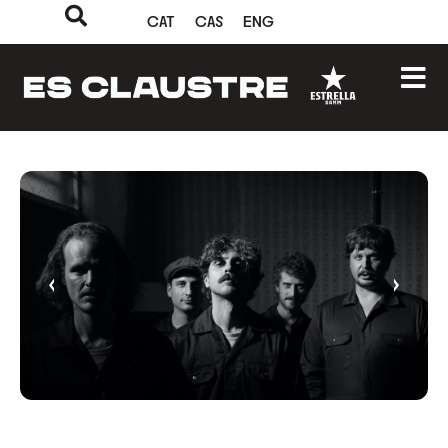
CAT
CAS
ENG
‹
›