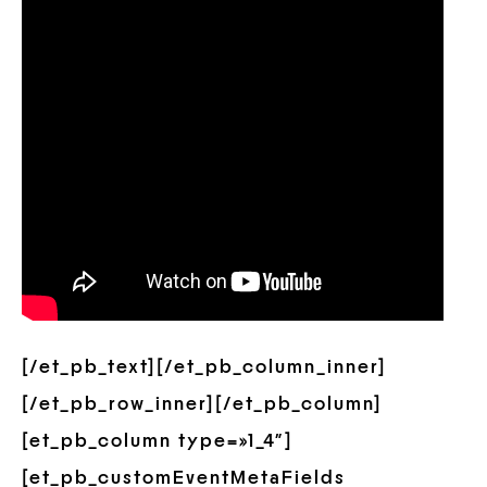
[/et_pb_text][/et_pb_column_inner]
[/et_pb_row_inner][/et_pb_column]
[et_pb_column type=»1_4″]
[et_pb_customEventMetaFields