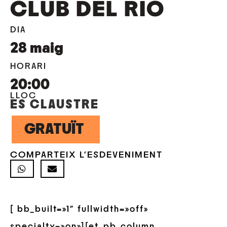
CLUB DEL RIO
DIA
28
maig
HORARI
20:00
LLOC
ES CLAUSTRE
GRATUÏT
COMPARTEIX L'ESDEVENIMENT
[ bb_built=»1″ fullwidth=»off»
specialty=»on»][et_pb_column