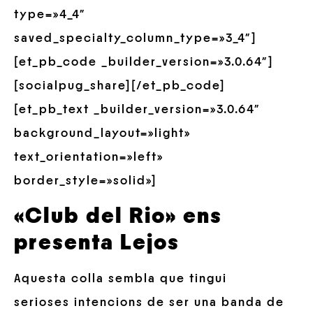
type=»4_4″
saved_specialty_column_type=»3_4″]
[et_pb_code _builder_version=»3.0.64″]
[socialpug_share][/et_pb_code]
[et_pb_text _builder_version=»3.0.64″
background_layout=»light»
text_orientation=»left»
border_style=»solid»]
«Club del Rio» ens
presenta Lejos
Aquesta colla sembla que tingui
serioses intencions de ser una banda de