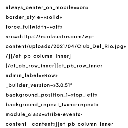
always_center_on_mobile=»on»
border_style=»solid»
force_fullwidth=»off»
src=»https://esclaustre.com/wp-
content/uploads/2021/04/Club_Del_Rio.jpg»
/][/et_pb_column_inner]
[/et_pb_row_inner][et_pb_row_inner
admin_label=»Row»
_builder_version=»3.0.51″
background_position_1=»top_left»
background_repeat_1=»no-repeat»
module_class=»tribe-events-
content__content»][et_pb_column_inner