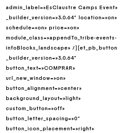
admin_label=»EsClaustre Camps Event»
_builder_version=»3.0.64″ location=»on»
schedule=»on» price=»on»
module_class=»appendTo_tribe-events-
infoBlocks_landscape» /][et_pb_button
_builder_version=»3.0.64″
button_text=»COMPRAR»
url_new_window=»on»
button_alignment=»center»
background_layout=»light»
custom_button=»off»
button_letter_spacing=»0″
button_icon_placement=»right»