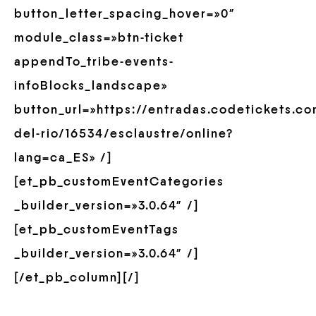
button_letter_spacing_hover=»0″
module_class=»btn-ticket
appendTo_tribe-events-
infoBlocks_landscape»
button_url=»https://entradas.codetickets.c
del-rio/16534/esclaustre/online?
lang=ca_ES» /]
[et_pb_customEventCategories
_builder_version=»3.0.64″ /]
[et_pb_customEventTags
_builder_version=»3.0.64″ /]
[/et_pb_column][/]