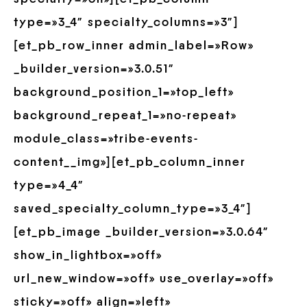
type=»3_4″ specialty_columns=»3″]
[et_pb_row_inner admin_label=»Row»
_builder_version=»3.0.51″
background_position_1=»top_left»
background_repeat_1=»no-repeat»
module_class=»tribe-events-
content__img»][et_pb_column_inner
type=»4_4″
saved_specialty_column_type=»3_4″]
[et_pb_image _builder_version=»3.0.64″
show_in_lightbox=»off»
url_new_window=»off» use_overlay=»off»
sticky=»off» align=»left»