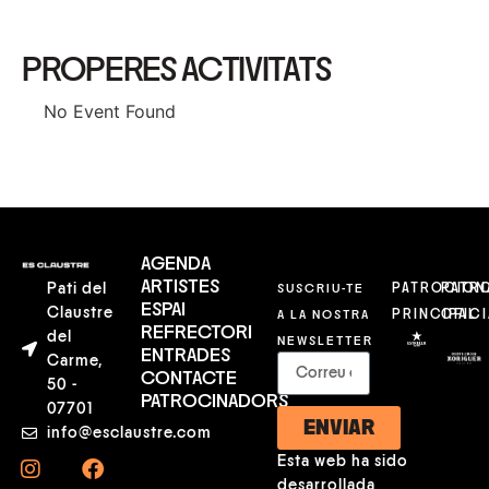
PROPERES ACTIVITATS
No Event Found
AGENDA
ARTISTES
Pati del
SUSCRIU-TE
PATROCION
PATR
ESPAI
Claustre
A LA NOSTRA
PRINCIPAL
OFICI
REFRECTORI
del
NEWSLETTER
ENTRADES
Carme,
CONTACTE
50 -
PATROCINADORS
07701
ENVIAR
info@esclaustre.com
Esta web ha sido
desarrollada