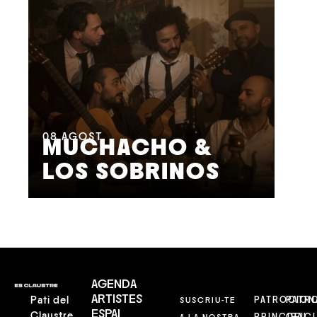
08
AGOST
09
MUCHACHO &
G
LOS SOBRINOS
L
AGENDA
ARTISTES
Pati del
SUSCRIU-TE
PATROCION
PATR
ESPAI
Claustre
A LA NOSTRA