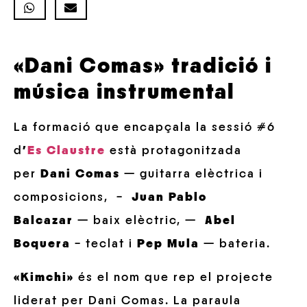
«Dani Comas» tradició i
música instrumental
La formació que encapçala la sessió #6
d
’
Es Claustre
està protagonitzada
per
Dani Comas
— guitarra elèctrica i
composicions, –
Juan Pablo
Balcazar
— baix elèctric,
—
Abel
Boquera
– teclat i
Pep Mula
— bateria.
«Kimchi»
és el nom que rep el projecte
liderat per Dani Comas. La paraula