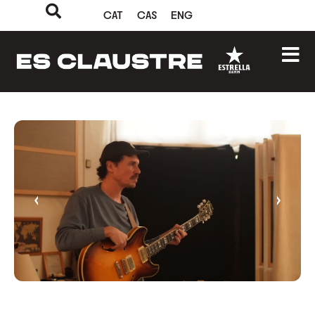
CAT
CAS
ENG
‹
›