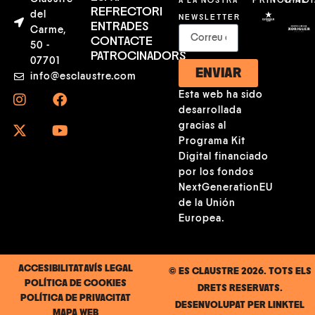
PRINCIPAL
OFICI
REFRECTORI
del
NEWSLETTER
ENTRADES
Carme,
CONTACTE
50 -
PATROCINADORS
07701
ENVIAR
info@esclaustre.com
Esta web ha sido
desarrollada
gracias al
Programa Kit
Digital financiado
por los fondos
NextGenerationEU
de la Unión
Europea.
ACCESIBILITAT
AVÍS LEGAL
© ES CLAUSTRE 2026. TOTS ELS
POLÍTICA DE COOKIES
DRETS RESERVATS.
POLÍTICA DE PRIVACITAT
DESENVOLUPAT PER
LINKTEL
MAPA WEB