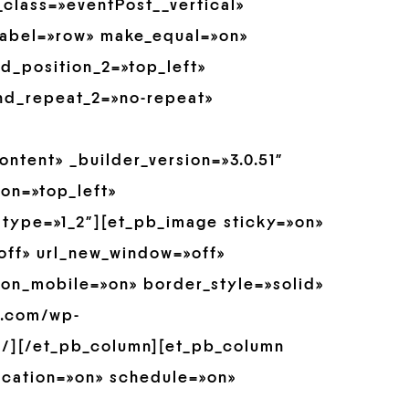
_class=»eventPost__vertical»
_label=»row» make_equal=»on»
d_position_2=»top_left»
nd_repeat_2=»no-repeat»
ntent» _builder_version=»3.0.51″
on=»top_left»
type=»1_2″][et_pb_image sticky=»on»
»off» url_new_window=»off»
r_on_mobile=»on» border_style=»solid»
re.com/wp-
 /][/et_pb_column][et_pb_column
ocation=»on» schedule=»on»