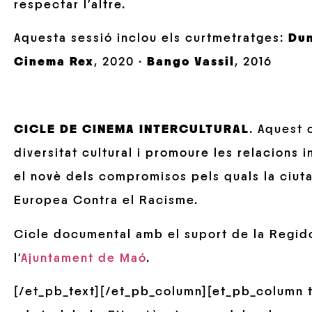
respectar l’altre.
Aquesta sessió inclou els curtmetratges:
Du
Cinema Rex
, 2020 ·
Bango Vassil
, 2016
CICLE DE CINEMA INTERCULTURAL
. Aquest 
diversitat cultural i promoure les relacions 
el novè dels compromisos pels quals la ciut
Europea Contra el Racisme.
Cicle documental amb el suport de la Regido
l’
Ajuntament de Maó
.
[/et_pb_text][/et_pb_column][et_pb_column t