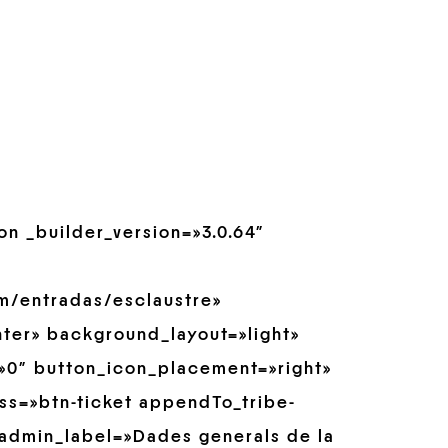
n _builder_version=»3.0.64″
om/entradas/esclaustre»
ter» background_layout=»light»
»0″ button_icon_placement=»right»
ss=»btn-ticket appendTo_tribe-
 admin_label=»Dades generals de la