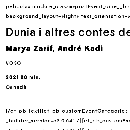
pelicula» module_class=»postEvent_cine__blo
background_layout=»light» text_orientation=»
Dunia i altres contes d
Marya Zarif, André Kadi
VOSC
2021 28
min.
Canadà
[/et_pb_text][et_pb_customEventCategories
_builder_version=»3.0.64″ /][et_pb_customE