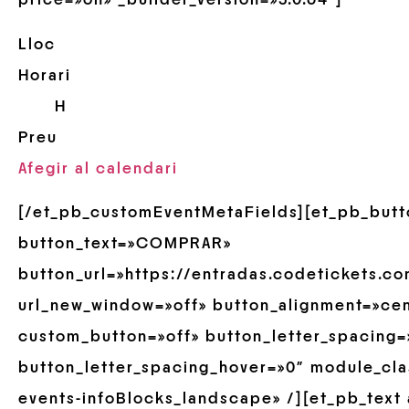
price=»on» _builder_version=»3.0.64″]
Lloc
Horari
H
Preu
Afegir al calendari
[/et_pb_customEventMetaFields][et_pb_butto
button_text=»COMPRAR»
button_url=»https://entradas.codetickets.c
url_new_window=»off» button_alignment=»cen
custom_button=»off» button_letter_spacing=
button_letter_spacing_hover=»0″ module_cla
events-infoBlocks_landscape» /][et_pb_text