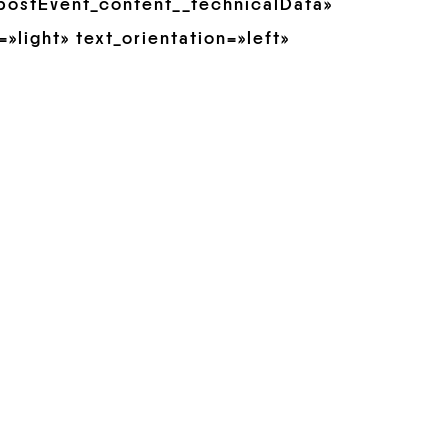
postEvent_content__technicalData»
»light» text_orientation=»left»