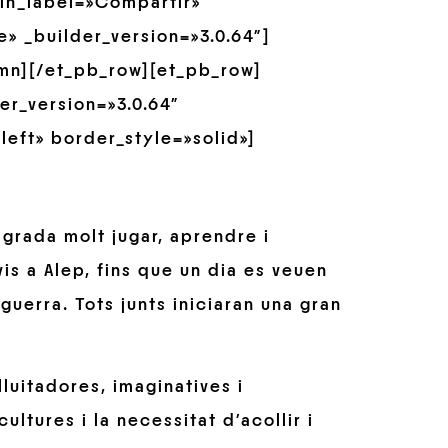
min_label=»Compartir»
» _builder_version=»3.0.64″]
mn][/et_pb_row][et_pb_row]
er_version=»3.0.64″
left» border_style=»solid»]
agrada molt jugar, aprendre i
is a Alep, fins que un dia es veuen
guerra. Tots junts iniciaran una gran
luitadores, imaginatives i
ltures i la necessitat d’acollir i