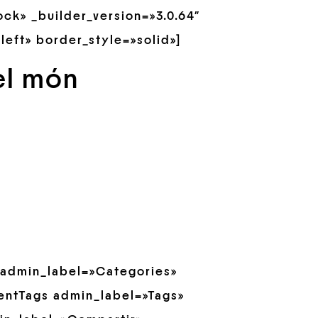
ck» _builder_version=»3.0.64″
left» border_style=»solid»]
el món
 admin_label=»Categories»
ventTags admin_label=»Tags»