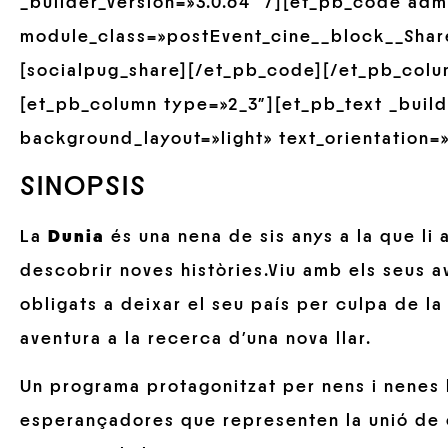
_builder_version=»3.0.64″ /][et_pb_code ad
module_class=»postEvent_cine__block__Share
[socialpug_share][/et_pb_code][/et_pb_colu
[et_pb_column type=»2_3″][et_pb_text _build
background_layout=»light» text_orientation=»
SINOPSIS
La
Dunia
és una nena de sis anys a la que li 
descobrir noves històries.Viu amb els seus av
obligats a deixar el seu país per culpa de la 
aventura a la recerca d’una nova llar.
Un programa protagonitzat per nens i nenes l
esperançadores que representen la unió de cu