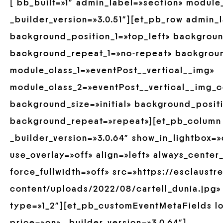
[ bb_built=»1″ admin_label=»section» module
_builder_version=»3.0.51″][et_pb_row admin
background_position_1=»top_left» backgroun
background_repeat_1=»no-repeat» backgrou
module_class_1=»eventPost__vertical__img»
module_class_2=»eventPost__vertical__img_co
background_size=»initial» background_positi
background_repeat=»repeat»][et_pb_column 
_builder_version=»3.0.64″ show_in_lightbox=
use_overlay=»off» align=»left» always_cente
force_fullwidth=»off» src=»https://esclaust
content/uploads/2022/08/cartell_dunia.jpg»
type=»1_2″][et_pb_customEventMetaFields l