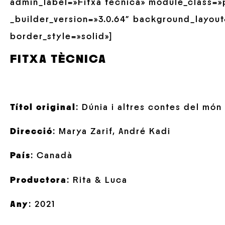
admin_label=»Fitxa tècnica» module_class=»
_builder_version=»3.0.64″ background_layout=
border_style=»solid»]
FITXA TÈCNICA
Títol original
: Dúnia i altres contes del món
Direcció
: Marya Zarif, André Kadi
País
: Canadà
Productora
: Rita & Luca
Any
: 2021