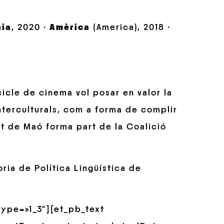
nia
, 2020 ·
Amèrica
(America), 2018 ·
cicle de cinema vol posar en valor la
interculturals, com a forma de complir
at de Maó forma part de la Coalició
ria de Política Lingüística de
ype=»1_3″][et_pb_text