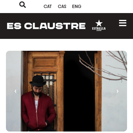
CAT
CAS
ENG
‹
›