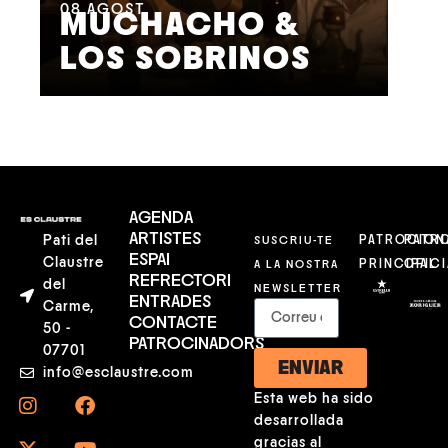
08
AGOST
09
MUCHACHO &
G
LOS SOBRINOS
L
AGENDA
ARTISTES
Pati del
SUSCRIU-TE
PATROCION
PATR
ESPAI
Claustre
A LA NOSTRA
PRINCIPAL
OFICI
REFRECTORI
del
NEWSLETTER
ENTRADES
Carme,
CONTACTE
50 -
PATROCINADORS
07701
ENVIAR
info@esclaustre.com
Esta web ha sido
desarrollada
gracias al