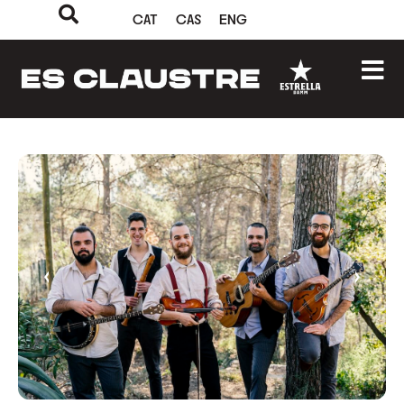
CAT
CAS
ENG
‹
›