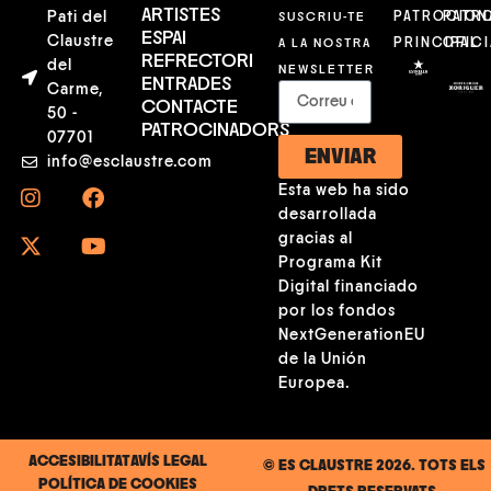
ARTISTES
Pati del
SUSCRIU-TE
PATROCION
PATR
ESPAI
Claustre
A LA NOSTRA
PRINCIPAL
OFICI
REFRECTORI
del
NEWSLETTER
ENTRADES
Carme,
CONTACTE
50 -
PATROCINADORS
07701
ENVIAR
info@esclaustre.com
Esta web ha sido
desarrollada
gracias al
Programa Kit
Digital financiado
por los fondos
NextGenerationEU
de la Unión
Europea.
ACCESIBILITAT
AVÍS LEGAL
© ES CLAUSTRE 2026. TOTS ELS
POLÍTICA DE COOKIES