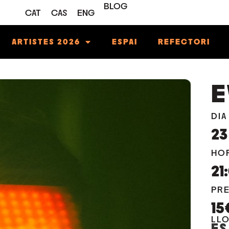
BLOG
CAT
CAS
ENG
ARTISTES 2026
ESPAI
REFECTORI
E
DIA
23
HO
21
PR
15
LL
ES