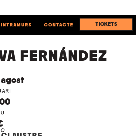
TICKETS
INTRAMURS
CONTACTE
VA FERNÁNDEZ
agost
RARI
:00
EU
€
OC
 CLAUSTRE