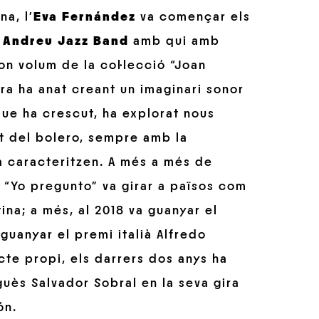
a, l’
Eva Fernández
va començar els
 Andreu Jazz Band
amb qui amb
on volum de la col·lecció “Joan
era ha anat creant un imaginari sonor
que ha crescut, ha explorat nous
at del bolero, sempre amb la
 la caracteritzen. A més a més de
l “Yo pregunto” va girar a països com
ina; a més, al 2018 va guanyar el
 guanyar el premi italià Alfredo
ecte propi, els darrers dos anys ha
uès Salvador Sobral en la seva gira
ón.