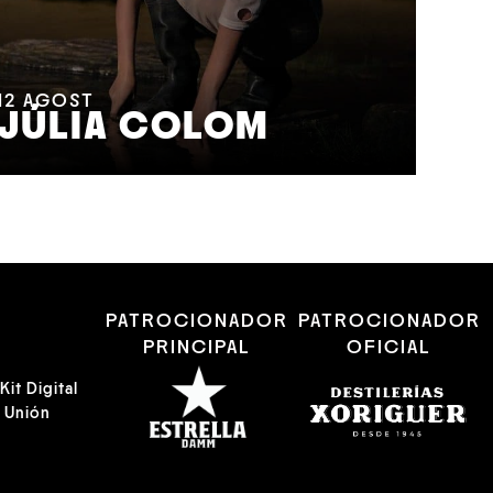
14
A
T
12
AGOST
JÚLIA COLOM
M
R
PATROCIONADOR
PATROCIONADOR
PRINCIPAL
OFICIAL
it Digital
a Unión