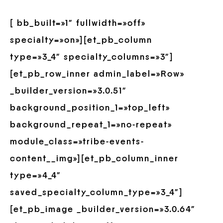
[ bb_built=»1″ fullwidth=»off»
specialty=»on»][et_pb_column
type=»3_4″ specialty_columns=»3″]
[et_pb_row_inner admin_label=»Row»
_builder_version=»3.0.51″
background_position_1=»top_left»
background_repeat_1=»no-repeat»
module_class=»tribe-events-
content__img»][et_pb_column_inner
type=»4_4″
saved_specialty_column_type=»3_4″]
[et_pb_image _builder_version=»3.0.64″