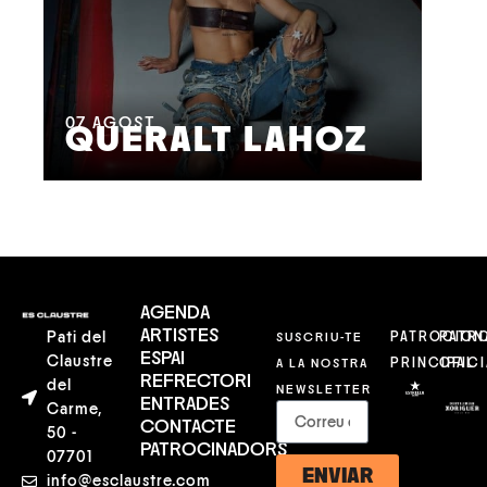
08
M
07
AGOST
QUERALT LAHOZ
L
AGENDA
ARTISTES
Pati del
SUSCRIU-TE
PATROCION
PATR
ESPAI
Claustre
A LA NOSTRA
PRINCIPAL
OFICI
REFRECTORI
del
NEWSLETTER
ENTRADES
Carme,
CONTACTE
50 -
PATROCINADORS
07701
ENVIAR
info@esclaustre.com