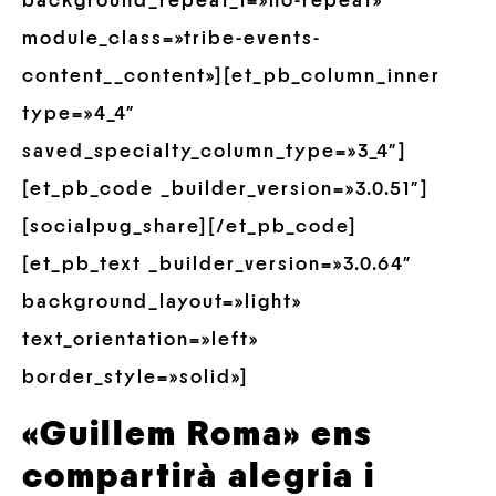
background_repeat_1=»no-repeat»
module_class=»tribe-events-
content__content»][et_pb_column_inner
type=»4_4″
saved_specialty_column_type=»3_4″]
[et_pb_code _builder_version=»3.0.51″]
[socialpug_share][/et_pb_code]
[et_pb_text _builder_version=»3.0.64″
background_layout=»light»
text_orientation=»left»
border_style=»solid»]
«Guillem Roma» ens
compartirà alegria i