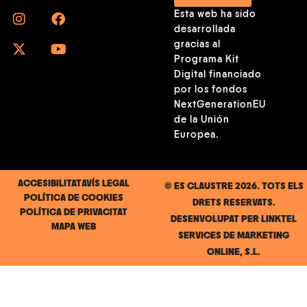
Esta web ha sido
desarrollada
gracias al
Programa Kit
Digital financiado
por los fondos
NextGenerationEU
de la Unión
Europea.
ACCESIBILITAT
AVÍS LEGAL
© ES CLAUSTRE 2026. TOTS ELS
POLÍTICA DE COOKIES
DRETS RESERVATS.
POLÍTICA DE PRIVACITAT
DESENVOLUPAT PER
LINKTEL
MAPA WEB
SERVICES DE MARKETING
ONLINE, S.L.