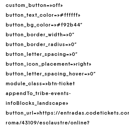
custom_button=»off»
button_text_color=»#ffffff»
button_bg_color=»#f92b44″
button_border_width=»0″
button_border_radius=»0″
button_letter_spacing=»0″
button_icon_placement=»right»
button_letter_spacing_hover=»0″
module_class=»btn-ticket
appendTo_tribe-events-
infoBlocks_landscape»
button_url=»https://entradas.codetickets.co
roma/43109/esclaustre/online?