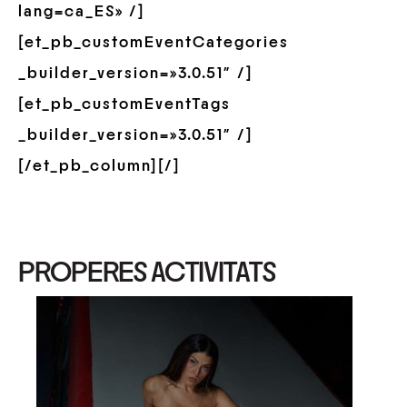
lang=ca_ES» /]
[et_pb_customEventCategories
_builder_version=»3.0.51″ /]
[et_pb_customEventTags
_builder_version=»3.0.51″ /]
[/et_pb_column][/]
PROPERES ACTIVITATS