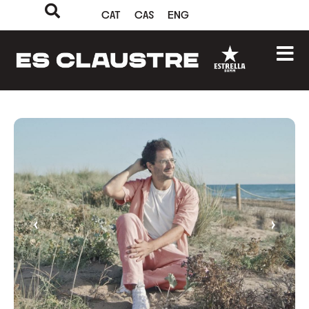
CAT
CAS
ENG
‹
›