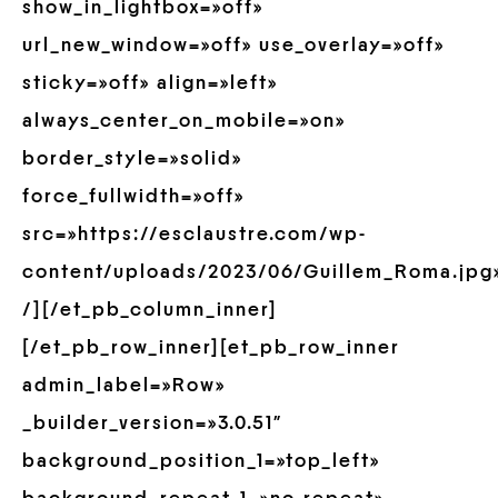
show_in_lightbox=»off»
url_new_window=»off» use_overlay=»off»
sticky=»off» align=»left»
always_center_on_mobile=»on»
border_style=»solid»
force_fullwidth=»off»
src=»https://esclaustre.com/wp-
content/uploads/2023/06/Guillem_Roma.jpg
/][/et_pb_column_inner]
[/et_pb_row_inner][et_pb_row_inner
admin_label=»Row»
_builder_version=»3.0.51″
background_position_1=»top_left»