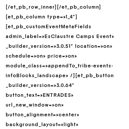
[/et_pb_row_inner][/et_pb_column]
[et_pb_column type=»1_4″]
[et_pb_customEventMetaFields
admin_label=»EsClaustre Camps Event»
_builder_version=»3.0.51″ location=»on»
schedule=»on» price=»on»
module_class=»appendTo_tribe-events-
infoBlocks_landscape» /][et_pb_button
_builder_version=»3.0.64″
button_text=»ENTRADES»
url_new_window=»on»
button_alignment=»center»
background_layout=»light»