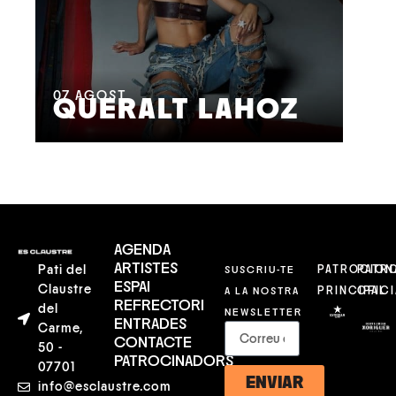
08
M
07
AGOST
QUERALT LAHOZ
L
AGENDA
ARTISTES
Pati del
SUSCRIU-TE
PATROCION
PATR
ESPAI
Claustre
A LA NOSTRA
PRINCIPAL
OFICI
REFRECTORI
del
NEWSLETTER
ENTRADES
Carme,
CONTACTE
50 -
PATROCINADORS
07701
ENVIAR
info@esclaustre.com