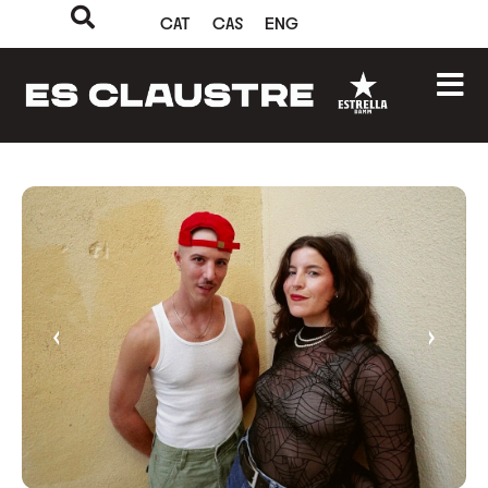
CAT
CAS
ENG
‹
›