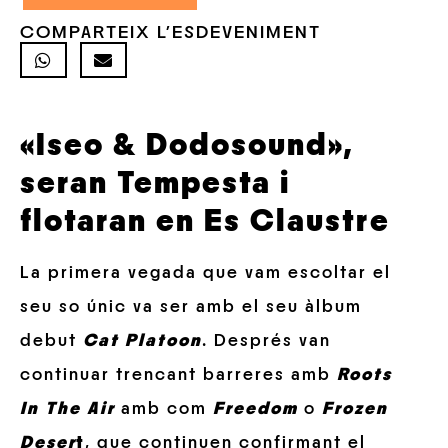
COMPARTEIX L'ESDEVENIMENT
«Iseo & Dodosound»,
seran Tempesta i
flotaran en Es Claustre
La primera vegada que vam escoltar el
seu so únic va ser amb el seu àlbum
debut
Cat Platoon
. Després van
continuar trencant barreres amb
Roots
In The Air
amb com
Freedom
o
Frozen
Deser
t
, que continuen confirmant el