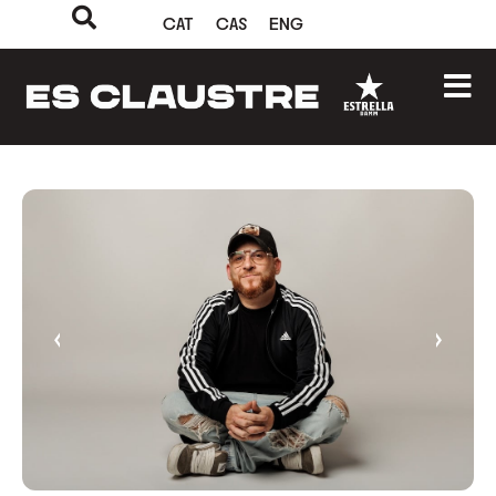
CAT
CAS
ENG
‹
›