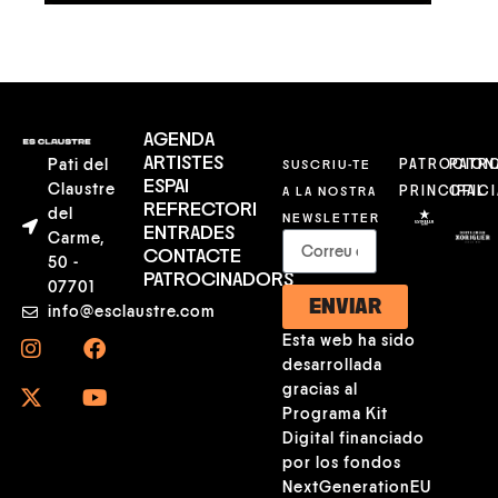
AGENDA
ARTISTES
Pati del
SUSCRIU-TE
PATROCION
PATR
ESPAI
Claustre
A LA NOSTRA
PRINCIPAL
OFICI
REFRECTORI
del
NEWSLETTER
ENTRADES
Carme,
CONTACTE
50 -
PATROCINADORS
07701
ENVIAR
info@esclaustre.com
Esta web ha sido
desarrollada
gracias al
Programa Kit
Digital financiado
por los fondos
NextGenerationEU