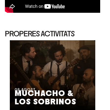
PROPERES ACTIVITATS
08
AGOST
09
MUCHACHO &
G
LOS SOBRINOS
L