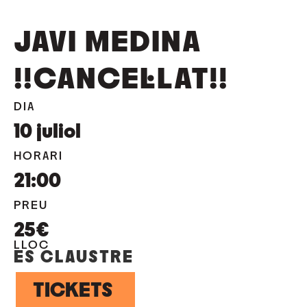
JAVI MEDINA
!!CANCEL·LAT!!
DIA
10
juliol
HORARI
21:00
PREU
25€
LLOC
ES CLAUSTRE
TICKETS