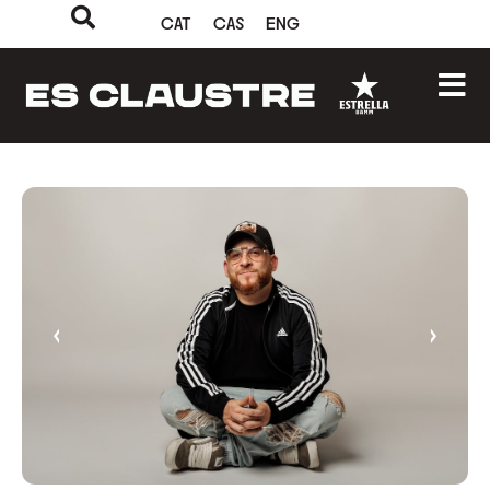
CAT
CAS
ENG
‹
›