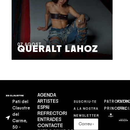
08
M
07
AGOST
QUERALT LAHOZ
L
AGENDA
ARTISTES
Pati del
SUSCRIU-TE
PATROCION
PATR
ESPAI
Claustre
A LA NOSTRA
PRINCIPAL
OFICI
REFRECTORI
del
NEWSLETTER
ENTRADES
Carme,
CONTACTE
50 -