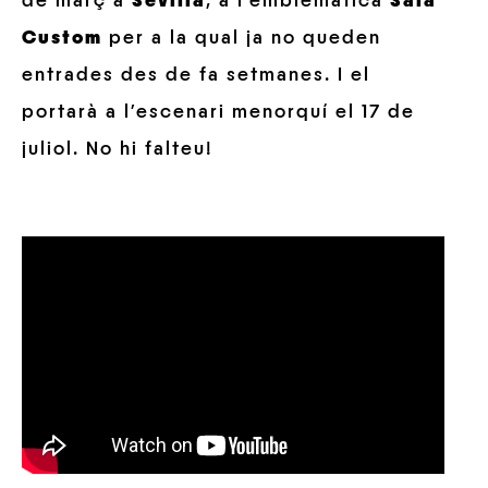
de març a
Sevilla
, a l’emblemàtica
Sala
Custom
per a la qual ja no queden
entrades des de fa setmanes. I el
portarà a l’escenari menorquí el 17 de
juliol. No hi falteu!