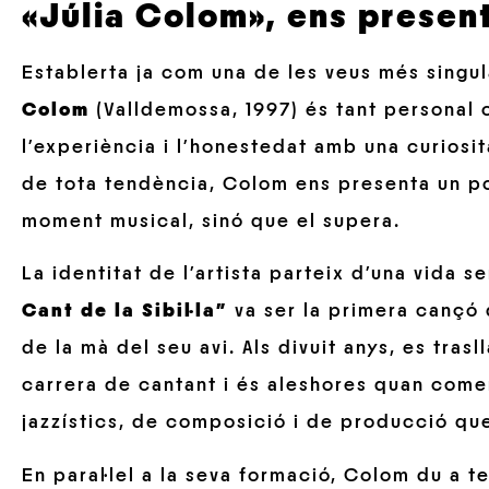
«Júlia Colom», ens presen
Establerta ja com una de les veus més singu
Colom
(Valldemossa, 1997) és tant personal 
l’experiència i l’honestedat amb una curiosit
de tota tendència, Colom ens presenta un po
moment musical, sinó que el supera.
La identitat de l’artista parteix d’una vida
Cant de la Sibil·la”
va ser la primera cançó 
de la mà del seu avi. Als divuit anys, es tras
carrera de cantant i és aleshores quan come
jazzístics, de composició i de producció que
En paral·lel a la seva formació, Colom du a 