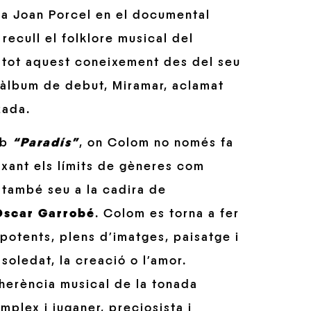
ata Joan Porcel en el documental
ecull el folklore musical del
 tot aquest coneixement des del seu
u àlbum de debut, Miramar, aclamat
zada.
mb
“Paradís”
, on Colom no només fa
ixant els límits de gèneres com
 també seu a la cadira de
Òscar Garrobé
. Colom es torna a fer
 potents, plens d’imatges, paisatge i
soledat, la creació o l’amor.
l’herència musical de la tonada
plex i juganer, preciosista i