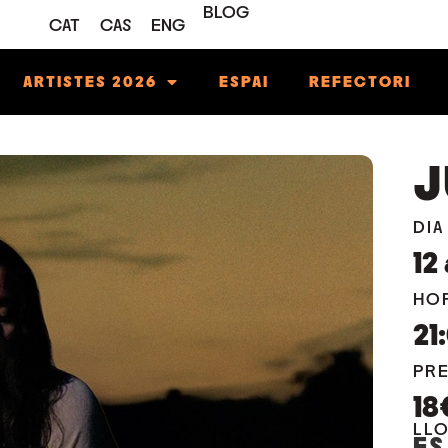
BLOG
CAT
CAS
ENG
ARTISTES 2026
ESPAI
REFECTORI
J
DIA
12
HO
21
PR
18
LL
ES