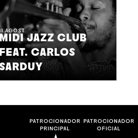
11
AGOST
MIDI JAZZ CLUB
14
A
FEAT. CARLOS
T
SARDUY
M
R
PATROCIONADOR
PATROCIONADOR
PRINCIPAL
OFICIAL