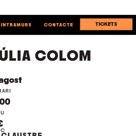
TICKETS
INTRAMURS
CONTACTE
ÚLIA COLOM
agost
RARI
:00
EU
€
OC
 CLAUSTRE