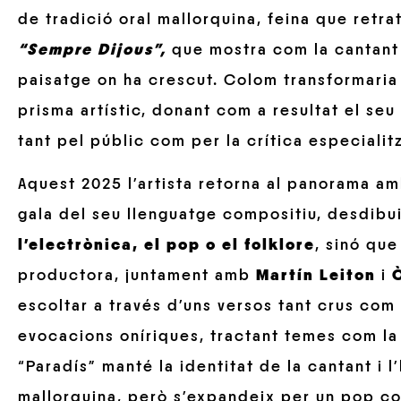
de tradició oral mallorquina, feina que retr
“Sempre Dijous”,
que mostra com la cantant r
paisatge on ha crescut. Colom transformaria
prisma artístic, donant com a resultat el se
tant pel públic com per la crítica especialit
Aquest 2025 l’artista retorna al panorama a
gala del seu llenguatge compositiu, desdibu
l’electrònica, el pop o el folklore
, sinó que
productora, juntament amb
Martín Leiton
i
escoltar a través d’uns versos tant crus com
evocacions oníriques, tractant temes com la 
“Paradís” manté la identitat de la cantant i 
mallorquina, però s’expandeix per un pop com