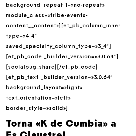
background_repeat_1=»no-repeat»
module_class=»tribe-events-
content__content»][et_pb_column_inner
type=»4_4″
saved_specialty_column_type=»3_4″]
[et_pb_code _builder_version=»3.0.64″]
[socialpug_share][/et_pb_code]
[et_pb_text _builder_version=»3.0.64″
background_layout=»light»
text_orientation=»left»
border_style=»solid»]
Torna
«
K de Cumbia»
a
Es
Claustre
!