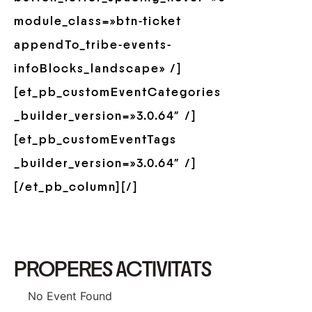
module_class=»btn-ticket
appendTo_tribe-events-
infoBlocks_landscape» /]
[et_pb_customEventCategories
_builder_version=»3.0.64″ /]
[et_pb_customEventTags
_builder_version=»3.0.64″ /]
[/et_pb_column][/]
PROPERES ACTIVITATS
No Event Found