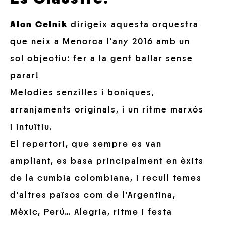
Alon
Celnik
dirigeix aquesta
orquestra
que
neix
a Menorca
l’any
2016
amb un
sol objectiu
:
fer a la gent
ballar
sense
parar
!
Melodies
senzilles
i
boniques,
arranjaments
originals,
i
un
ritme
marxós
i intuïtiu.
El repertori
, que sempre
es
van
ampliant
,
es basa
principalment
en èxits
de la cumbia
colombiana, i
recull
temes
d’altres països
com de l’Argentina,
Mèxic, Perú
…
Alegria
, ritme
i
festa