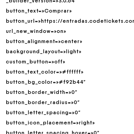
_builder_version=»3.0.64″
button_text=»Comprar»
button_url=»https://entradas.codetickets.c
url_new_window=»on»
button_alignment=»center»
background_layout=»light»
custom_button=»off»
button_text_color=»#ffffff»
button_bg_color=»#f92b44″
button_border_width=»0″
button_border_radius=»0″
button_letter_spacing=»0″
button_icon_placement=»right»
button_letter_spacing_hover=»0″