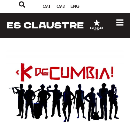
CAT
CAS
ENG
‹
›