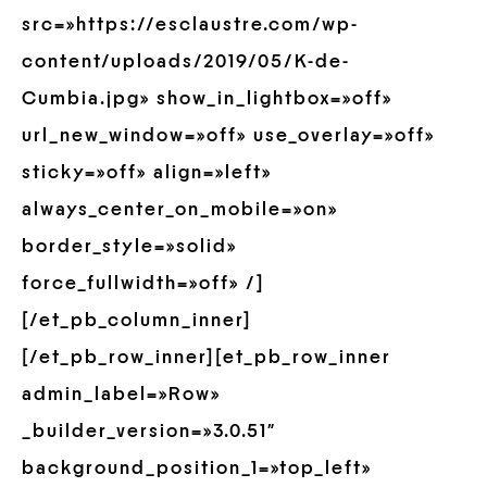
src=»https://esclaustre.com/wp-
content/uploads/2019/05/K-de-
Cumbia.jpg» show_in_lightbox=»off»
url_new_window=»off» use_overlay=»off»
sticky=»off» align=»left»
always_center_on_mobile=»on»
border_style=»solid»
force_fullwidth=»off» /]
[/et_pb_column_inner]
[/et_pb_row_inner][et_pb_row_inner
admin_label=»Row»
_builder_version=»3.0.51″
background_position_1=»top_left»