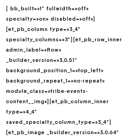
[ bb_built=»1″ fullwidth=»off»
specialty=»on» disabled=»off»]
[et_pb_column type=»3_4″
specialty_columns=»3″][et_pb_row_inner
admin_label=»Row»
_builder_version=»3.0.51″
background_position_1=»top_left»
background_repeat_1=»no-repeat»
module_class=»tribe-events-
content__img»][et_pb_column_inner
type=»4_4″
saved_specialty_column_type=»3_4″]
[et_pb_image _builder_version=»3.0.64″