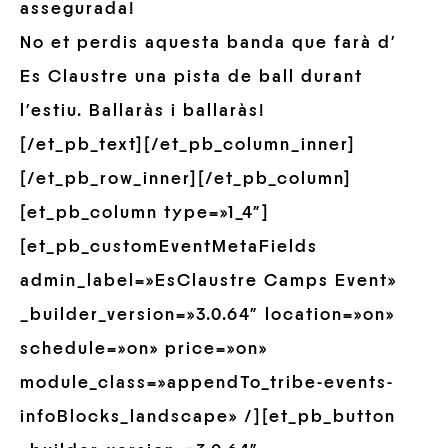
assegurada
!
No et perdis aquesta banda que farà d’
Es Claustre una pista de ball durant
l’estiu. Ballaràs i ballaràs!
[/et_pb_text][/et_pb_column_inner]
[/et_pb_row_inner][/et_pb_column]
[et_pb_column type=»1_4″]
[et_pb_customEventMetaFields
admin_label=»EsClaustre Camps Event»
_builder_version=»3.0.64″ location=»on»
schedule=»on» price=»on»
module_class=»appendTo_tribe-events-
infoBlocks_landscape» /][et_pb_button