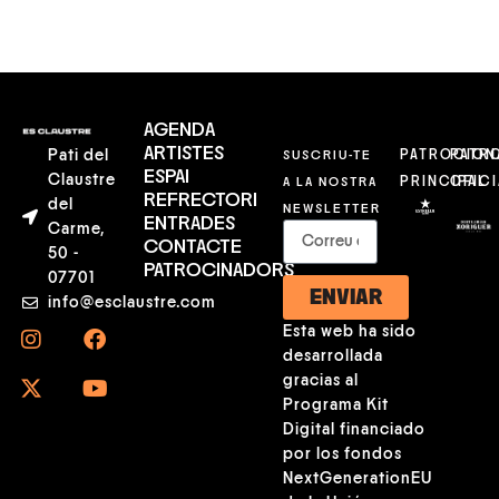
AGENDA
ARTISTES
Pati del
SUSCRIU-TE
PATROCION
PATR
ESPAI
Claustre
A LA NOSTRA
PRINCIPAL
OFICI
REFRECTORI
del
NEWSLETTER
ENTRADES
Carme,
CONTACTE
50 -
PATROCINADORS
07701
ENVIAR
info@esclaustre.com
Esta web ha sido
desarrollada
gracias al
Programa Kit
Digital financiado
por los fondos
NextGenerationEU