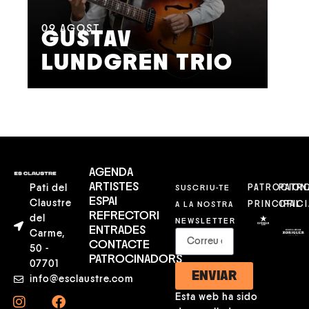
11
A
M
09
AGOST
GUSTAV
F
LUNDGREN TRIO
S
AGENDA
ARTISTES
Pati del
SUSCRIU-TE
PATROCION
PATR
ESPAI
Claustre
A LA NOSTRA
PRINCIPAL
OFICI
REFRECTORI
del
NEWSLETTER
ENTRADES
Carme,
CONTACTE
50 -
PATROCINADORS
07701
ENVIAR
info@esclaustre.com
Esta web ha sido