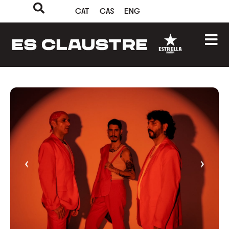
CAT
CAS
ENG
‹
›