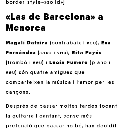
border_style=»solid»]
«Las de Barcelona» a
Menorca
Magalí Datzira
(contrabaix i veu),
Eva
Fernández
(saxo i veu),
Rita Payés
(trombó i veu) i
Lucia Fumero
(piano i
veu) són quatre amigues que
comparteixen la música i l’amor per les
cançons.
Després de passar moltes tardes tocant
la guitarra i cantant, sense més
pretensió que passar-ho bé, han decidit