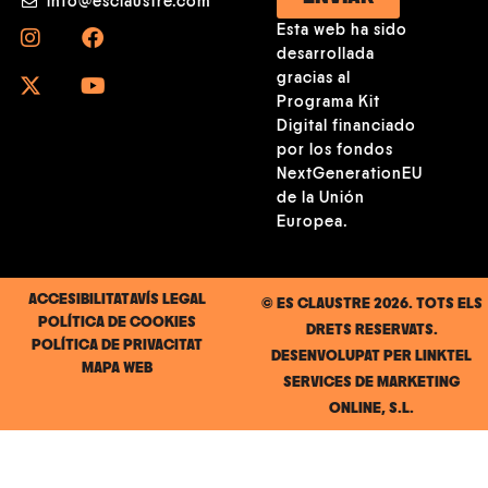
info@esclaustre.com
Esta web ha sido
desarrollada
gracias al
Programa Kit
Digital financiado
por los fondos
NextGenerationEU
de la Unión
Europea.
ACCESIBILITAT
AVÍS LEGAL
© ES CLAUSTRE 2026. TOTS ELS
POLÍTICA DE COOKIES
DRETS RESERVATS.
POLÍTICA DE PRIVACITAT
DESENVOLUPAT PER
LINKTEL
MAPA WEB
SERVICES DE MARKETING
ONLINE, S.L.