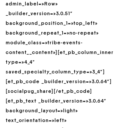
admin_label=»Row»
_builder_version=»3.0.51″
background_position_1=»top_left»
background_repeat_1=»no-repeat»
module_class=»tribe-events-
content__content»][et_pb_column_inner
type=»4_4″
saved_specialty_column_type=»3_4″]
[et_pb_code _builder_version=»3.0.64″]
[socialpug_share][/et_pb_code]
[et_pb_text _builder_version=»3.0.64″
background_layout=»light»
text_orientation=»left»