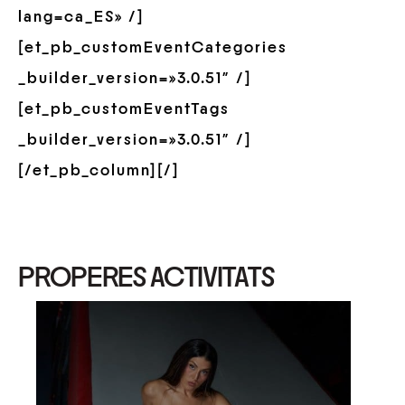
lang=ca_ES» /]
[et_pb_customEventCategories
_builder_version=»3.0.51″ /]
[et_pb_customEventTags
_builder_version=»3.0.51″ /]
[/et_pb_column][/]
PROPERES ACTIVITATS