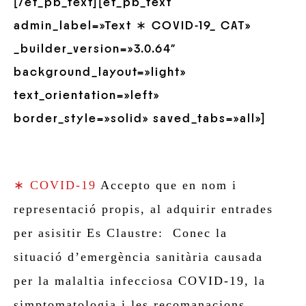
[/et_pb_text][et_pb_text
admin_label=»Text ∗ COVID-19_ CAT»
_builder_version=»3.0.64″
background_layout=»light»
text_orientation=»left»
border_style=»solid» saved_tabs=»all»]
∗ COVID-19
Accepto que en nom i
representació propis, al adquirir entrades
per asisitir Es Claustre: Conec la
situació d’emergència sanitària causada
per la malaltia infecciosa COVID-19, la
simptomatologia i les recomanacions