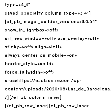
type=»4_4″
saved_specialty_column_type=»3_4″]
[et_pb_image _builder_version=»3.0.64″
show_in_lightbox=»off»
url_new_window=»off» use_overlay=»off»
sticky=»off» align=»left»
always_center_on_mobile=»on»
border_style=»solid»
force_fullwidth=»off»
src=»https://esclaustre.com/wp-
content/uploads/2020/08/Las_de_Barcelona
/][/et_pb_column_inner]
[/et_pb_row_inner][et_pb_row_inner