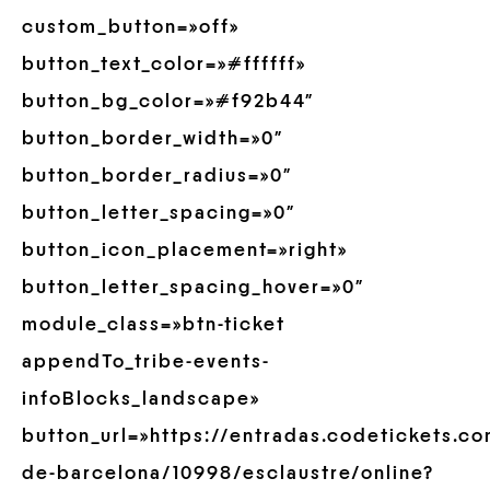
custom_button=»off»
button_text_color=»#ffffff»
button_bg_color=»#f92b44″
button_border_width=»0″
button_border_radius=»0″
button_letter_spacing=»0″
button_icon_placement=»right»
button_letter_spacing_hover=»0″
module_class=»btn-ticket
appendTo_tribe-events-
infoBlocks_landscape»
button_url=»https://entradas.codetickets.co
de-barcelona/10998/esclaustre/online?