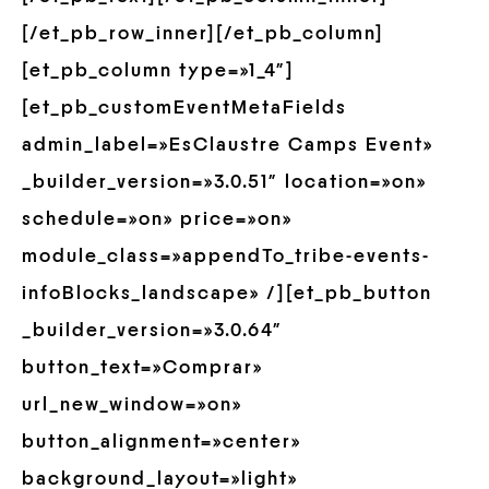
[/et_pb_row_inner][/et_pb_column]
[et_pb_column type=»1_4″]
[et_pb_customEventMetaFields
admin_label=»EsClaustre Camps Event»
_builder_version=»3.0.51″ location=»on»
schedule=»on» price=»on»
module_class=»appendTo_tribe-events-
infoBlocks_landscape» /][et_pb_button
_builder_version=»3.0.64″
button_text=»Comprar»
url_new_window=»on»
button_alignment=»center»
background_layout=»light»