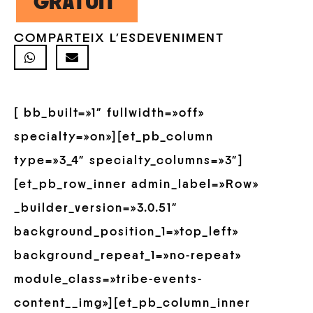
GRATUÏT
COMPARTEIX L'ESDEVENIMENT
[ bb_built=»1″ fullwidth=»off»
specialty=»on»][et_pb_column
type=»3_4″ specialty_columns=»3″]
[et_pb_row_inner admin_label=»Row»
_builder_version=»3.0.51″
background_position_1=»top_left»
background_repeat_1=»no-repeat»
module_class=»tribe-events-
content__img»][et_pb_column_inner