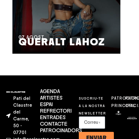
08
M
07
AGOST
QUERALT LAHOZ
L
AGENDA
ARTISTES
Pati del
SUSCRIU-TE
PATROCION
PATR
ESPAI
Claustre
A LA NOSTRA
PRINCIPAL
OFICI
REFRECTORI
del
NEWSLETTER
ENTRADES
Carme,
CONTACTE
50 -
PATROCINADORS
07701
ENVIAR