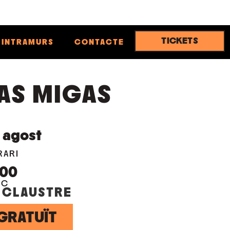
TICKETS
INTRAMURS
CONTACTE
AS MIGAS
agost
RARI
:00
OC
 CLAUSTRE
GRATUÏT