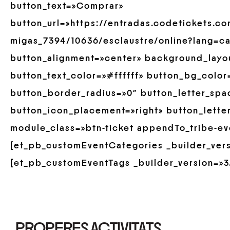
button_text=»Comprar»
button_url=»https://entradas.codetickets.co
migas_7394/10636/esclaustre/online?lang=c
button_alignment=»center» background_layou
button_text_color=»#ffffff» button_bg_colo
button_border_radius=»0″ button_letter_spa
button_icon_placement=»right» button_lette
module_class=»btn-ticket appendTo_tribe-ev
[et_pb_customEventCategories _builder_versi
[et_pb_customEventTags _builder_version=»3.
PROPERES ACTIVITATS