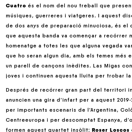
Cuatro
és el nom del nou treball que presen
músiques, guerreres i viatgeres. I aquest d
de dos anys de preparació minuciosa, és el 
que aquesta banda va començar a recórrer mó
homenatge a totes les que alguna vegada van
que ho seran algun dia, amb els temes més e
un parell de cançons inèdites. Las Migas co
joves i continuen aquesta lluita per trobar l
Després de recórrer gran part del territori i
anuncien una gira d’infart per a aquest 2019
per importants escenaris de l’Argentina, Colò
Centreeuropa i per descomptat Espanya, d’o
formen aquest quartet insòlit:
Roser Loscos