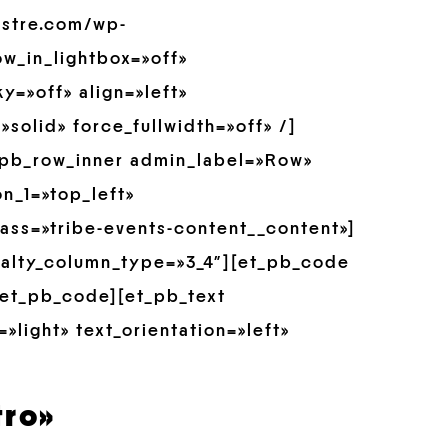
austre.com/wp-
w_in_lightbox=»off»
y=»off» align=»left»
solid» force_fullwidth=»off» /]
_pb_row_inner admin_label=»Row»
n_1=»top_left»
ss=»tribe-events-content__content»]
ialty_column_type=»3_4″][et_pb_code
[/et_pb_code][et_pb_text
»light» text_orientation=»left»
tro»