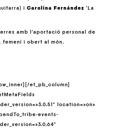
uitarra) i
Carolina Fernández
‘La
 terres amb l’aportació personal de
 femení i obert al món.
row_inner][/et_pb_column]
ntMetaFields
er_version=»3.0.51″ location=»on»
pendTo_tribe-events-
der_version=»3.0.64″