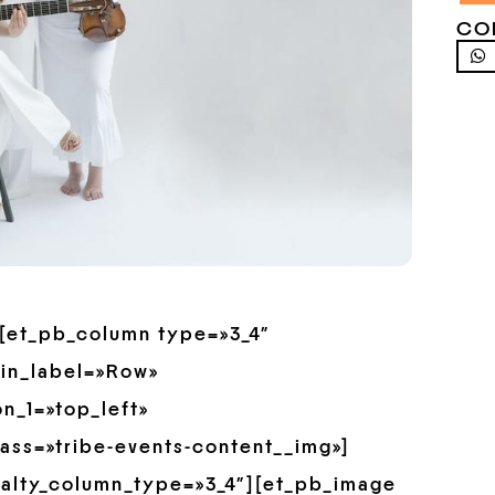
CO
»][et_pb_column type=»3_4″
min_label=»Row»
n_1=»top_left»
ass=»tribe-events-content__img»]
ialty_column_type=»3_4″][et_pb_image