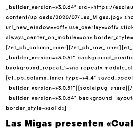
_builder_version=»3.0.64″ src=»https://escl
content/uploads/2020/07/Las_Migas.jpg» sho
url_new_window=»off» use_overlay=»off» stick
always_center_on_mobile=»on» border_style=»
[/et_pb_column_inner][/et_pb_row_inner][et
_builder_version=»3.0.51″ background_positio
background_repeat_1=»no-repeat» module_cla
[et_pb_column_inner type=»4_4″ saved_spec
_builder_version=»3.0.51″][socialpug_share]
_builder_version=»3.0.64″ background_layout=
border_style=»solid»]
Las Migas presenten «Cua