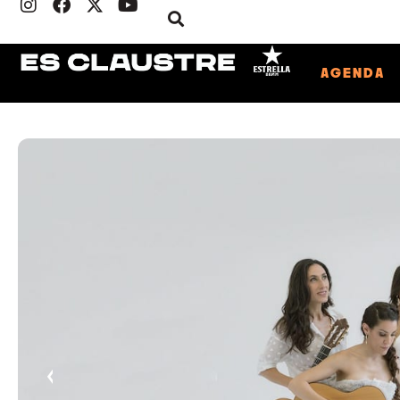
AGENDA
‹