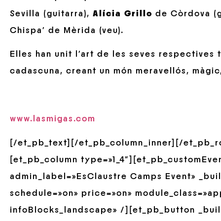
Sevilla (guitarra),
Alícia Grillo
de Còrdova (g
Chispa’ de Mèrida (veu).
Elles han unit l’art de les seves respectives
cadascuna, creant un món meravellós, màgic,
www.lasmigas.com
[/et_pb_text][/et_pb_column_inner][/et_pb_
[et_pb_column type=»1_4″][et_pb_customEve
admin_label=»EsClaustre Camps Event» _build
schedule=»on» price=»on» module_class=»ap
infoBlocks_landscape» /][et_pb_button _buil