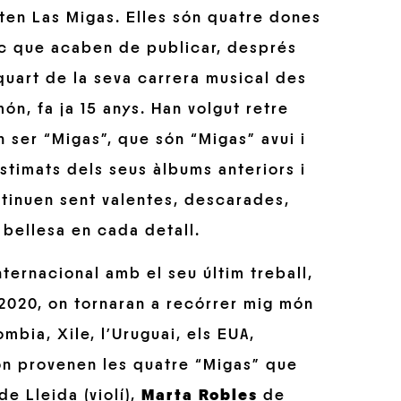
ten Las Migas. Elles són quatre dones
isc que acaben de publicar, després
quart de la seva carrera musical des
n, fa ja 15 anys. Han volgut retre
 ser “Migas”, que són “Migas” avui i
stimats dels seus àlbums anteriors i
ntinuen sent valentes, descarades,
a bellesa en cada detall.
nternacional amb el seu últim treball,
-2020, on tornaran a recórrer mig món
mbia, Xile, l’Uruguai, els EUA,
n provenen les quatre “Migas” que
de Lleida (violí),
Marta Robles
de