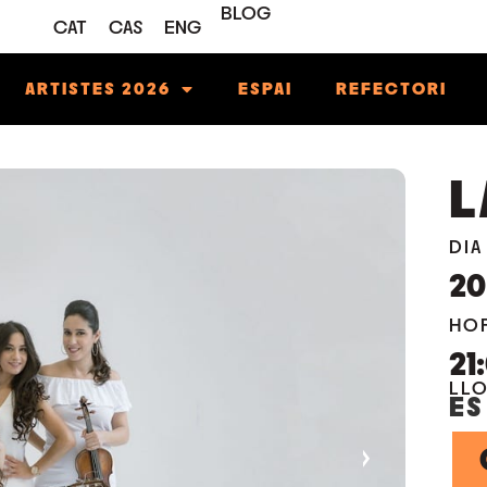
BLOG
CAT
CAS
ENG
ARTISTES 2026
ESPAI
REFECTORI
L
DIA
20
HO
21
LL
ES
›