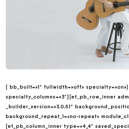
[ bb_built=»1″ fullwidth=»off» specialty=»on
specialty_columns=»3″][et_pb_row_inner ad
_builder_version=»3.0.51″ background_positio
background_repeat_1=»no-repeat» module_cl
[et_pb_column_inner type=»4_4″ saved_spec