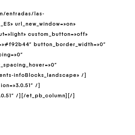
m/entradas/las-
a_ES» url_new_window=»on»
t=»light» custom_button=»off»
r=»#f92b44″ button_border_width=»0″
cing=»0″
r_spacing_hover=»0″
ents-infoBlocks_landscape» /]
on=»3.0.51″ /]
0.51″ /][/et_pb_column][/]