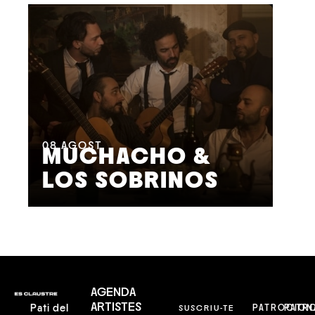
08
AGOST
09
MUCHACHO &
G
LOS SOBRINOS
L
AGENDA
ARTISTES
Pati del
SUSCRIU-TE
PATROCION
PATR