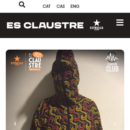
CAT
CAS
ENG
‹
›