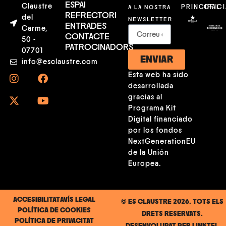
ESPAI
Claustre
A LA NOSTRA
PRINCIPAL
OFICI
REFRECTORI
del
NEWSLETTER
ENTRADES
Carme,
CONTACTE
50 -
PATROCINADORS
07701
ENVIAR
info@esclaustre.com
Esta web ha sido
desarrollada
gracias al
Programa Kit
Digital financiado
por los fondos
NextGenerationEU
de la Unión
Europea.
ACCESIBILITAT
AVÍS LEGAL
© ES CLAUSTRE 2026. TOTS ELS
POLÍTICA DE COOKIES
DRETS RESERVATS.
POLÍTICA DE PRIVACITAT