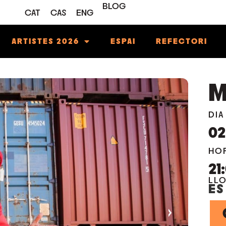
BLOG
CAT
CAS
ENG
ARTISTES 2026
ESPAI
REFECTORI
DIA
02
HO
21
LL
ES
›