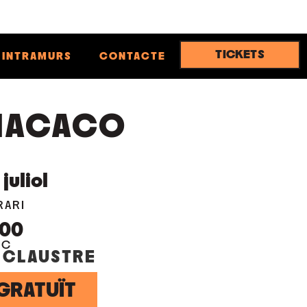
TICKETS
INTRAMURS
CONTACTE
MACACO
juliol
RARI
:00
OC
 CLAUSTRE
GRATUÏT