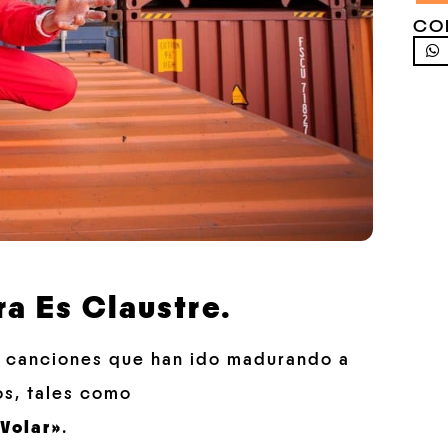
CO
a Es Claustre.
as canciones que han ido madurando a
os, tales como
«Volar»
.