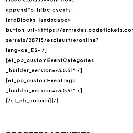
appendTo_tribe-events-
infoBlocks_landscape»
button_url=»https://entradas.codetickets.c
serrats/28715/esclaustre/online?
lang=ca_ES» /]
[et_pb_customEventCategories
_builder_version=»3.0.51″ /]
[et_pb_customEventTags
_builder_version=»3.0.51″ /]
[/et_pb_column][/]