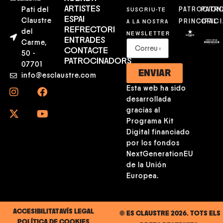
ARTISTES
Pati del
SUSCRIU-TE
PATROCION
PATR
ESPAI
Claustre
A LA NOSTRA
PRINCIPAL
OFICI
REFRECTORI
del
NEWSLETTER
ENTRADES
Carme,
CONTACTE
50 -
PATROCINADORS
07701
ENVIAR
info@esclaustre.com
Esta web ha sido
desarrollada
gracias al
Programa Kit
Digital financiado
por los fondos
NextGenerationEU
de la Unión
Europea.
ACCESIBILITAT
AVÍS LEGAL
© ES CLAUSTRE 2026. TOTS ELS
POLÍTICA DE COOKIES