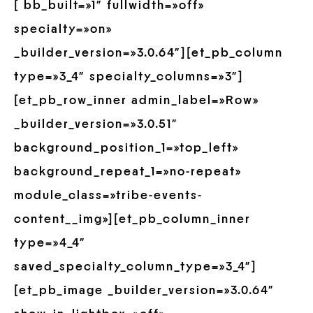
[ bb_built=»1″ fullwidth=»off»
specialty=»on»
_builder_version=»3.0.64″][et_pb_column
type=»3_4″ specialty_columns=»3″]
[et_pb_row_inner admin_label=»Row»
_builder_version=»3.0.51″
background_position_1=»top_left»
background_repeat_1=»no-repeat»
module_class=»tribe-events-
content__img»][et_pb_column_inner
type=»4_4″
saved_specialty_column_type=»3_4″]
[et_pb_image _builder_version=»3.0.64″