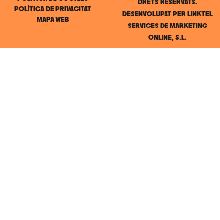
DRETS RESERVATS.
POLÍTICA DE PRIVACITAT
DESENVOLUPAT PER
LINKTEL
MAPA WEB
SERVICES DE MARKETING
ONLINE, S.L.