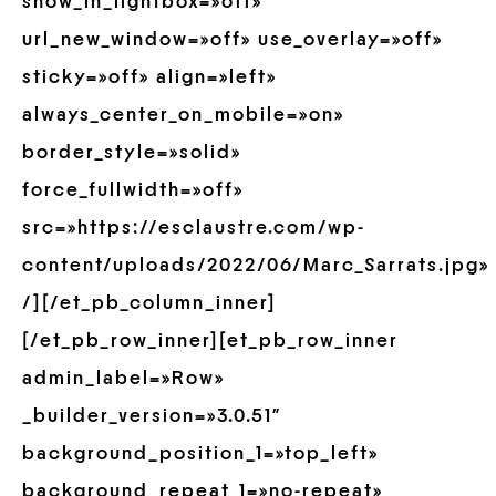
show_in_lightbox=»off»
url_new_window=»off» use_overlay=»off»
sticky=»off» align=»left»
always_center_on_mobile=»on»
border_style=»solid»
force_fullwidth=»off»
src=»https://esclaustre.com/wp-
content/uploads/2022/06/Marc_Sarrats.jpg»
/][/et_pb_column_inner]
[/et_pb_row_inner][et_pb_row_inner
admin_label=»Row»
_builder_version=»3.0.51″
background_position_1=»top_left»
background_repeat_1=»no-repeat»