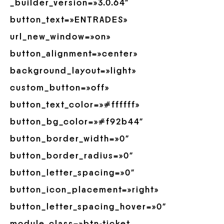
_builder_version=»3.0.64″
button_text=»ENTRADES»
url_new_window=»on»
button_alignment=»center»
background_layout=»light»
custom_button=»off»
button_text_color=»#ffffff»
button_bg_color=»#f92b44″
button_border_width=»0″
button_border_radius=»0″
button_letter_spacing=»0″
button_icon_placement=»right»
button_letter_spacing_hover=»0″
module_class=»btn-ticket