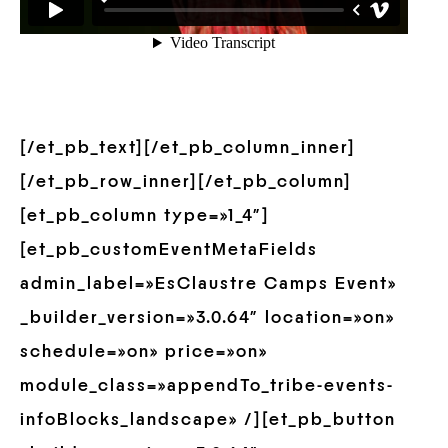
[/et_pb_text][/et_pb_column_inner]
[/et_pb_row_inner][/et_pb_column]
[et_pb_column type=»1_4″]
[et_pb_customEventMetaFields
admin_label=»EsClaustre Camps Event»
_builder_version=»3.0.64″ location=»on»
schedule=»on» price=»on»
module_class=»appendTo_tribe-events-
infoBlocks_landscape» /][et_pb_button