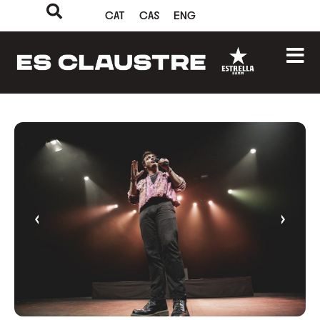
CAT
CAS
ENG
‹
›