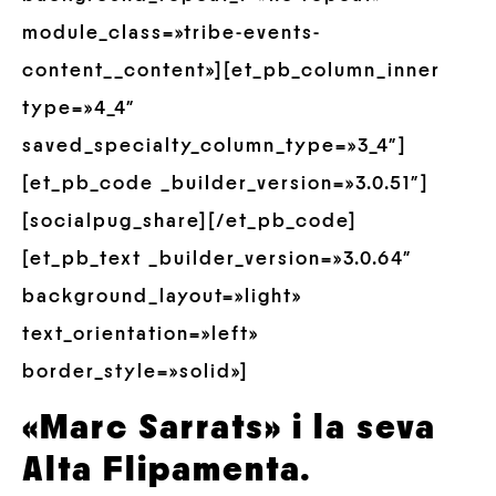
module_class=»tribe-events-
content__content»][et_pb_column_inner
type=»4_4″
saved_specialty_column_type=»3_4″]
[et_pb_code _builder_version=»3.0.51″]
[socialpug_share][/et_pb_code]
[et_pb_text _builder_version=»3.0.64″
background_layout=»light»
text_orientation=»left»
border_style=»solid»]
«Marc Sarrats» i la seva
Alta Flipamenta.