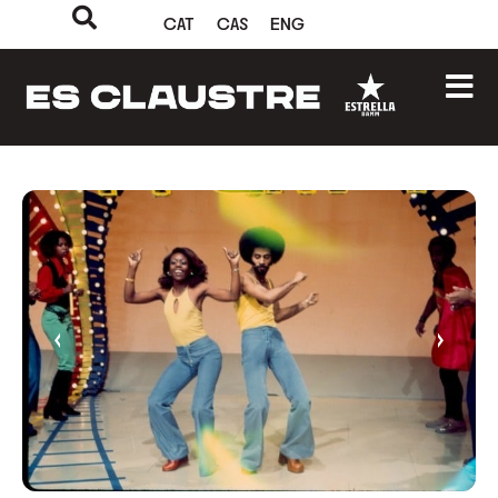
CAT
CAS
ENG
‹
›