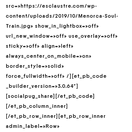
src=»https://esclaustre.com/wp-
content/uploads/2019/10/Menorca-Soul-
Train.jpg» show_in_lightbox=»off»
url_new_window=»off» use_overlay=»off»
sticky=»off» align=»left»
always_center_on_mobile=»on»
border_style=»solid»
force_fullwidth=»off» /][et_pb_code
_builder_version=»3.0.64″]
[socialpug_share][/et_pb_code]
[/et_pb_column_inner]
[/et_pb_row_inner][et_pb_row_inner
admin_label=»Row»