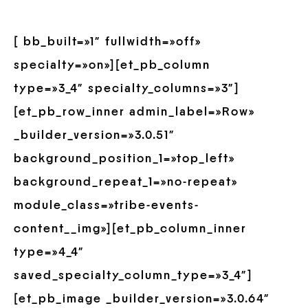
[ bb_built=»1″ fullwidth=»off»
specialty=»on»][et_pb_column
type=»3_4″ specialty_columns=»3″]
[et_pb_row_inner admin_label=»Row»
_builder_version=»3.0.51″
background_position_1=»top_left»
background_repeat_1=»no-repeat»
module_class=»tribe-events-
content__img»][et_pb_column_inner
type=»4_4″
saved_specialty_column_type=»3_4″]
[et_pb_image _builder_version=»3.0.64″