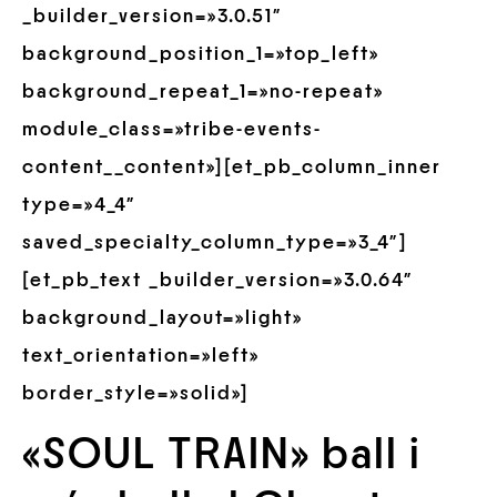
_builder_version=»3.0.51″
background_position_1=»top_left»
background_repeat_1=»no-repeat»
module_class=»tribe-events-
content__content»][et_pb_column_inner
type=»4_4″
saved_specialty_column_type=»3_4″]
[et_pb_text _builder_version=»3.0.64″
background_layout=»light»
text_orientation=»left»
border_style=»solid»]
«SOUL TRAIN» ball i