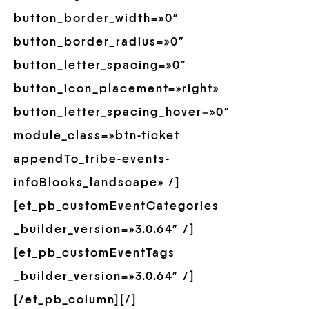
button_border_width=»0″
button_border_radius=»0″
button_letter_spacing=»0″
button_icon_placement=»right»
button_letter_spacing_hover=»0″
module_class=»btn-ticket
appendTo_tribe-events-
infoBlocks_landscape» /]
[et_pb_customEventCategories
_builder_version=»3.0.64″ /]
[et_pb_customEventTags
_builder_version=»3.0.64″ /]
[/et_pb_column][/]