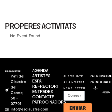
PROPERES ACTIVITATS
No Event Found
AGENDA
ARTISTES
Pati del
SUSCRIU-TE
PATROCION
PATR
ESPAI
Claustre
A LA NOSTRA
PRINCIPAL
OFICI
REFRECTORI
del
NEWSLETTER
ENTRADES
Carme,
CONTACTE
50 -
PATROCINADORS
07701
ENVIAR
info@esclaustre.com