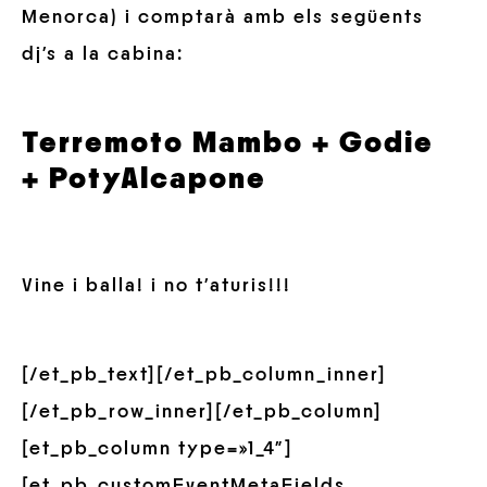
Menorca) i comptarà amb els següents
dj’s a la cabina:
Terremoto Mambo + Godie
+ PotyAlcapone
Vine i balla! i no t’aturis!!!
[/et_pb_text][/et_pb_column_inner]
[/et_pb_row_inner][/et_pb_column]
[et_pb_column type=»1_4″]
[et_pb_customEventMetaFields