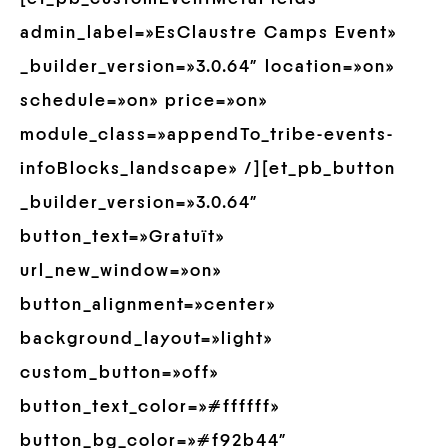
admin_label=»EsClaustre Camps Event»
_builder_version=»3.0.64″ location=»on»
schedule=»on» price=»on»
module_class=»appendTo_tribe-events-
infoBlocks_landscape» /][et_pb_button
_builder_version=»3.0.64″
button_text=»Gratuït»
url_new_window=»on»
button_alignment=»center»
background_layout=»light»
custom_button=»off»
button_text_color=»#ffffff»
button_bg_color=»#f92b44″