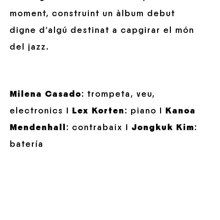
moment, construint un àlbum debut
digne d’algú destinat a capgirar el món
del jazz.
Milena Casado
: trompeta, veu,
electronics I
Lex Korten
: piano I
Kanoa
Mendenhall
: contrabaix I
Jongkuk Kim
:
batería