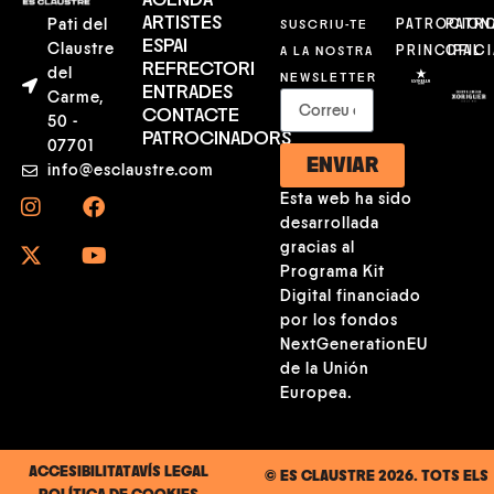
AGENDA
ARTISTES
Pati del
SUSCRIU-TE
PATROCION
PATR
ESPAI
Claustre
A LA NOSTRA
PRINCIPAL
OFICI
REFRECTORI
del
NEWSLETTER
ENTRADES
Carme,
CONTACTE
50 -
PATROCINADORS
07701
ENVIAR
info@esclaustre.com
Esta web ha sido
desarrollada
gracias al
Programa Kit
Digital financiado
por los fondos
NextGenerationEU
de la Unión
Europea.
ACCESIBILITAT
AVÍS LEGAL
© ES CLAUSTRE 2026. TOTS ELS