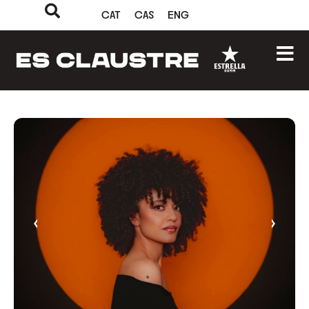
CAT
CAS
ENG
‹
›