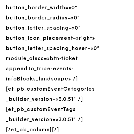
button_border_width=»0″
button_border_radius=»0″
button_letter_spacing=»0″
button_icon_placement=»right»
button_letter_spacing_hover=»0″
module_class=»btn-ticket
appendTo_tribe-events-
infoBlocks_landscape» /]
[et_pb_customEventCategories
_builder_version=»3.0.51″ /]
[et_pb_customEventTags
_builder_version=»3.0.51″ /]
[/et_pb_column][/]