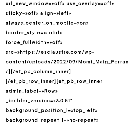
url_new_window=»off» use_overlay=»off»
sticky=»off» align=»left»
always_center_on_mobile=»on»
border_style=»solid»
force_fullwidth=»off»
src=»https://esclaustre.com/wp-
content/uploads/2022/09/Momi_Maig_Ferran_
/][/et_pb_column_inner]
[/et_pb_row_inner][et_pb_row_inner
admin_label=»Row»
_builder_version=»3.0.51″
background_position_1=»top_left»
background_repeat_1=»no-repeat»