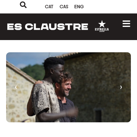
CAT
CAS
ENG
‹
›