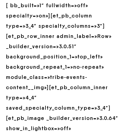
[ bb_built=»1″ fullwidth=»off»
specialty=»on»][et_pb_column
type=»3_4″ specialty_columns=»3″]
[et_pb_row_inner admin_label=»Row»
_builder_version=»3.0.51″
background_position_1=»top_left»
background_repeat_1=»no-repeat»
module_class=»tribe-events-
content__img»][et_pb_column_inner
type=»4_4″
saved_specialty_column_type=»3_4″]
[et_pb_image _builder_version=»3.0.64″
show_in_lightbox=»off»