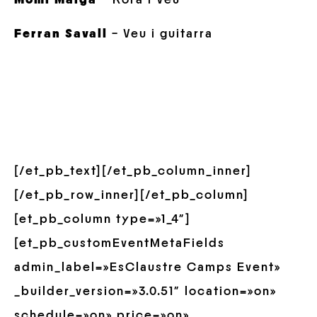
Ferran Savall
– Veu i guitarra
[/et_pb_text][/et_pb_column_inner]
[/et_pb_row_inner][/et_pb_column]
[et_pb_column type=»1_4″]
[et_pb_customEventMetaFields
admin_label=»EsClaustre Camps Event»
_builder_version=»3.0.51″ location=»on»
schedule=»on» price=»on»