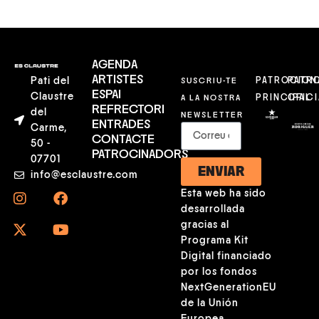
AGENDA
ARTISTES
Pati del
SUSCRIU-TE
PATROCION
PATR
ESPAI
Claustre
A LA NOSTRA
PRINCIPAL
OFICI
REFRECTORI
del
NEWSLETTER
ENTRADES
Carme,
CONTACTE
50 -
PATROCINADORS
07701
ENVIAR
info@esclaustre.com
Esta web ha sido
desarrollada
gracias al
Programa Kit
Digital financiado
por los fondos
NextGenerationEU
de la Unión
Europea.