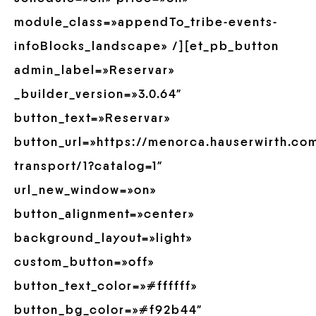
module_class=»appendTo_tribe-events-
infoBlocks_landscape» /][et_pb_button
admin_label=»Reservar»
_builder_version=»3.0.64″
button_text=»Reservar»
button_url=»https://menorca.hauserwirth.com
transport/1?catalog=1″
url_new_window=»on»
button_alignment=»center»
background_layout=»light»
custom_button=»off»
button_text_color=»#ffffff»
button_bg_color=»#f92b44″