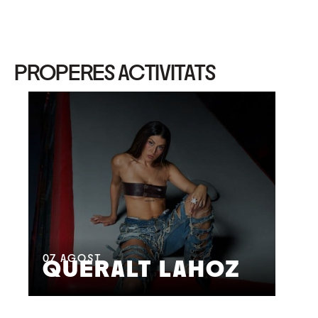
PROPERES ACTIVITATS
08
M
07
AGOST
QUERALT LAHOZ
L