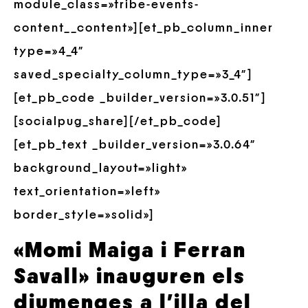
module_class=»tribe-events-
content__content»][et_pb_column_inner
type=»4_4″
saved_specialty_column_type=»3_4″]
[et_pb_code _builder_version=»3.0.51″]
[socialpug_share][/et_pb_code]
[et_pb_text _builder_version=»3.0.64″
background_layout=»light»
text_orientation=»left»
border_style=»solid»]
«Momi Maiga i Ferran
Savall» inauguren els
diumenges a l’illa del