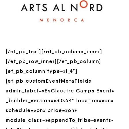
[/et_pb_text][/et_pb_column_inner]
[/et_pb_row_inner][/et_pb_column]
[et_pb_column type=»1_4″]
[et_pb_customEventMetaFields
admin_label=»EsClaustre Camps Event»
_builder_version=»3.0.64″ location=»on»
schedule=»on» price=»on»
module_class=»appendTo_tribe-events-