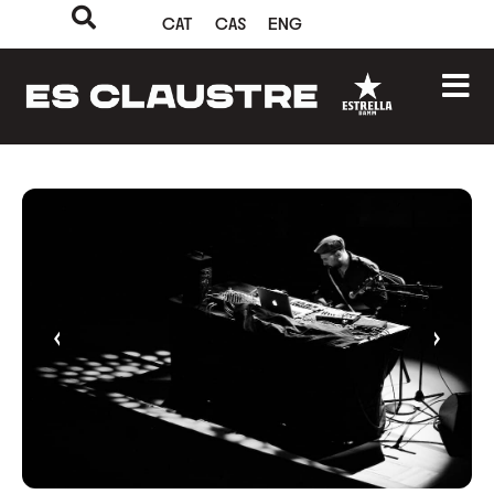
CAT
CAS
ENG
‹
›