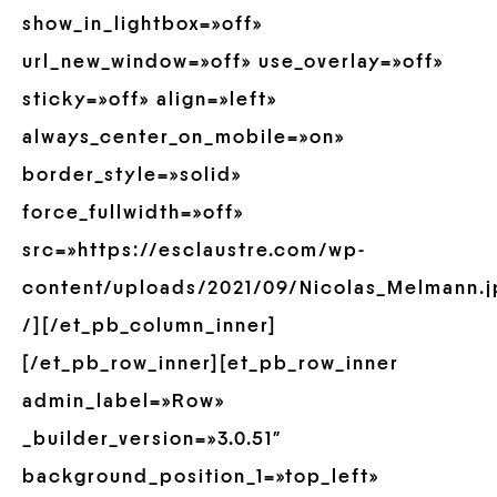
show_in_lightbox=»off»
url_new_window=»off» use_overlay=»off»
sticky=»off» align=»left»
always_center_on_mobile=»on»
border_style=»solid»
force_fullwidth=»off»
src=»https://esclaustre.com/wp-
content/uploads/2021/09/Nicolas_Melmann.j
/][/et_pb_column_inner]
[/et_pb_row_inner][et_pb_row_inner
admin_label=»Row»
_builder_version=»3.0.51″
background_position_1=»top_left»