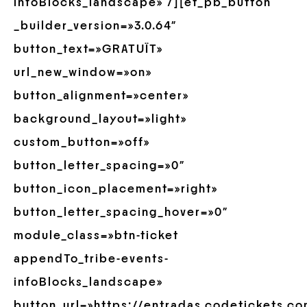
infoBlocks_landscape» /][et_pb_button
_builder_version=»3.0.64″
button_text=»GRATUÏT»
url_new_window=»on»
button_alignment=»center»
background_layout=»light»
custom_button=»off»
button_letter_spacing=»0″
button_icon_placement=»right»
button_letter_spacing_hover=»0″
module_class=»btn-ticket
appendTo_tribe-events-
infoBlocks_landscape»
button_url=»https://entradas.codetickets.c