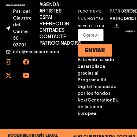
AGENDA
ARTISTES
Pati del
SUSCRIU-TE
PATROCION
PATR
ESPAI
Claustre
A LA NOSTRA
PRINCIPAL
OFICI
REFRECTORI
del
NEWSLETTER
ENTRADES
Carme,
CONTACTE
50 -
PATROCINADORS
07701
ENVIAR
info@esclaustre.com
Esta web ha sido
desarrollada
gracias al
Programa Kit
Digital financiado
por los fondos
NextGenerationEU
de la Unión
Europea.
ACCESIBILITAT
AVÍS LEGAL
© ES CLAUSTRE 2026. TOTS ELS