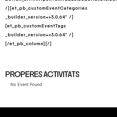
/][et_pb_customEventCategories
_builder_version=»3.0.64″ /]
[et_pb_customEventTags
_builder_version=»3.0.64″ /]
[/et_pb_column][/]
PROPERES ACTIVITATS
No Event Found