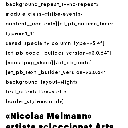
background_repeat_1=»no-repeat»
module_class=»tribe-events-
content__content»][et_pb_column_inner
type=»4_4″
saved_specialty_column_type=»3_4″]
[et_pb_code _builder_version=»3.0.64″]
[socialpug_share][/et_pb_code]
[et_pb_text _builder_version=»3.0.64″
background_layout=»light»
text_orientation=»left»
border_style=»solid»]
«Nicolas Melmann»
artista seleccionat Arts