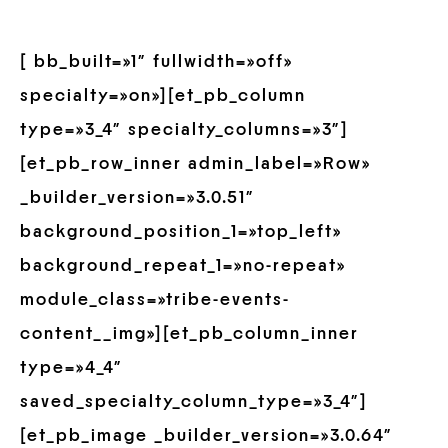
[ bb_built=»1″ fullwidth=»off»
specialty=»on»][et_pb_column
type=»3_4″ specialty_columns=»3″]
[et_pb_row_inner admin_label=»Row»
_builder_version=»3.0.51″
background_position_1=»top_left»
background_repeat_1=»no-repeat»
module_class=»tribe-events-
content__img»][et_pb_column_inner
type=»4_4″
saved_specialty_column_type=»3_4″]
[et_pb_image _builder_version=»3.0.64″