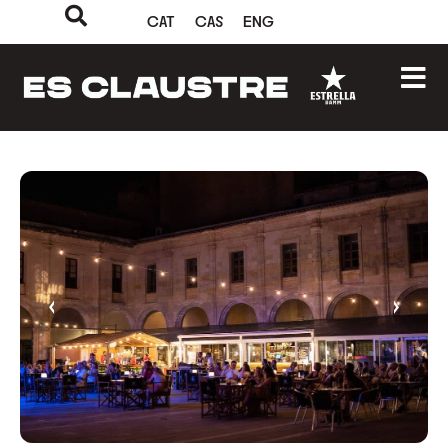
CAT
CAS
ENG
‹
›