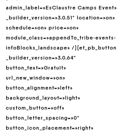
admin_label=»EsClaustre Camps Event»
_builder_version=»3.0.51″ location=»on»
schedule=»on» price=»on»
module_class=»appendTo_tribe-events-
infoBlocks_landscape» /][et_pb_button
_builder_version=»3.0.64″
button_text=»Gratuït»
url_new_window=»on»
button_alignment=»left»
background_layout=»light»
custom_button=»off»
button_letter_spacing=»0″
button_icon_placement=»right»