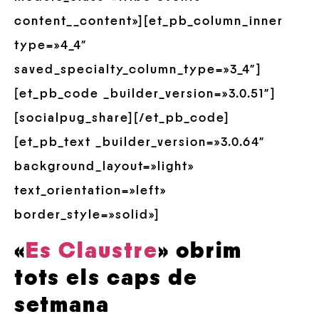
content__content»][et_pb_column_inner
type=»4_4″
saved_specialty_column_type=»3_4″]
[et_pb_code _builder_version=»3.0.51″]
[socialpug_share][/et_pb_code]
[et_pb_text _builder_version=»3.0.64″
background_layout=»light»
text_orientation=»left»
border_style=»solid»]
«
Es Claustre
» obrim
tots els caps de
setmana