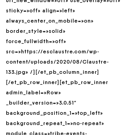
url_new_window=»off» use_overlay=»off»
sticky=»off» align=»left»
always_center_on_mobile=»on»
border_style=»solid»
force_fullwidth=»off»
src=»https://esclaustre.com/wp-
content/uploads/2020/08/Claustre-
133.jpg» /][/et_pb_column_inner]
[/et_pb_row_inner][et_pb_row_inner
admin_label=»Row»
_builder_version=»3.0.51″
background_position_1=»top_left»
background_repeat_1=»no-repeat»
module_class=»tribe-events-