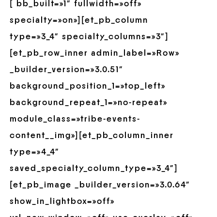
[ bb_built=»1″ fullwidth=»off»
specialty=»on»][et_pb_column
type=»3_4″ specialty_columns=»3″]
[et_pb_row_inner admin_label=»Row»
_builder_version=»3.0.51″
background_position_1=»top_left»
background_repeat_1=»no-repeat»
module_class=»tribe-events-
content__img»][et_pb_column_inner
type=»4_4″
saved_specialty_column_type=»3_4″]
[et_pb_image _builder_version=»3.0.64″
show_in_lightbox=»off»