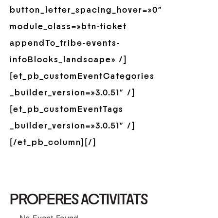
button_letter_spacing_hover=»0″
module_class=»btn-ticket
appendTo_tribe-events-
infoBlocks_landscape» /]
[et_pb_customEventCategories
_builder_version=»3.0.51″ /]
[et_pb_customEventTags
_builder_version=»3.0.51″ /]
[/et_pb_column][/]
PROPERES ACTIVITATS