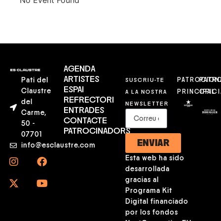
No Event Found
AGENDA
ARTISTES
Pati del
SUSCRIU-TE
PATROCION
PATR
ESPAI
Claustre
A LA NOSTRA
PRINCIPAL
OFICI
REFRECTORI
del
NEWSLETTER
ENTRADES
Carme,
CONTACTE
50 -
PATROCINADORS
07701
ENVIAR
info@esclaustre.com
Esta web ha sido
desarrollada
gracias al
Programa Kit
Digital financiado
por los fondos