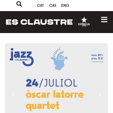
CAT
CAS
ENG
‹
›