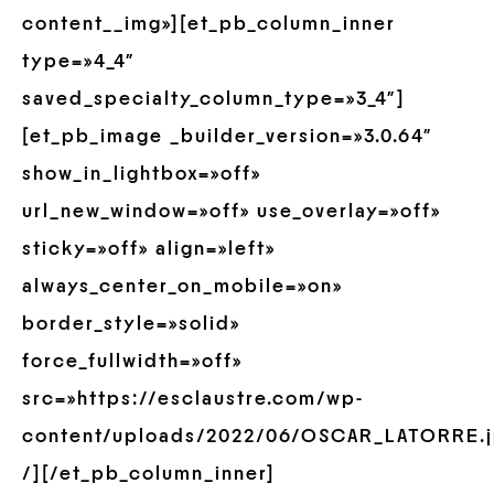
content__img»][et_pb_column_inner
type=»4_4″
saved_specialty_column_type=»3_4″]
[et_pb_image _builder_version=»3.0.64″
show_in_lightbox=»off»
url_new_window=»off» use_overlay=»off»
sticky=»off» align=»left»
always_center_on_mobile=»on»
border_style=»solid»
force_fullwidth=»off»
src=»https://esclaustre.com/wp-
content/uploads/2022/06/OSCAR_LATORRE.
/][/et_pb_column_inner]