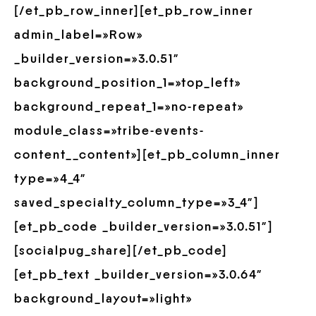
[/et_pb_row_inner][et_pb_row_inner
admin_label=»Row»
_builder_version=»3.0.51″
background_position_1=»top_left»
background_repeat_1=»no-repeat»
module_class=»tribe-events-
content__content»][et_pb_column_inner
type=»4_4″
saved_specialty_column_type=»3_4″]
[et_pb_code _builder_version=»3.0.51″]
[socialpug_share][/et_pb_code]
[et_pb_text _builder_version=»3.0.64″
background_layout=»light»