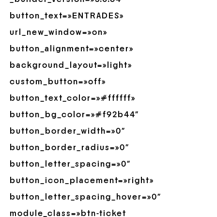
button_text=»ENTRADES»
url_new_window=»on»
button_alignment=»center»
background_layout=»light»
custom_button=»off»
button_text_color=»#ffffff»
button_bg_color=»#f92b44″
button_border_width=»0″
button_border_radius=»0″
button_letter_spacing=»0″
button_icon_placement=»right»
button_letter_spacing_hover=»0″
module_class=»btn-ticket