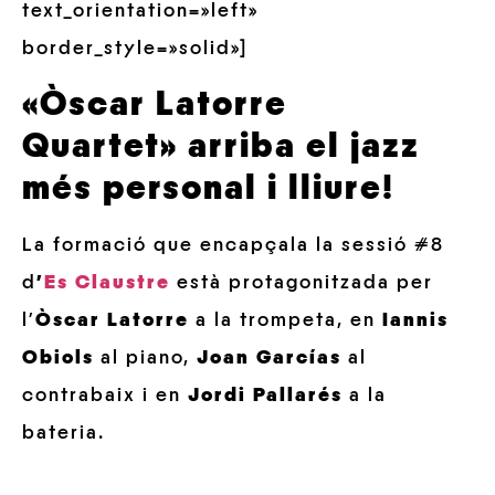
text_orientation=»left»
border_style=»solid»]
«Òscar Latorre
Quartet» arriba el jazz
més personal i lliure!
La formació que encapçala la sessió #8
d
’
Es Claustre
està protagonitzada per
l’
Òscar Latorre
a la trompeta, en
Iannis
Obiols
al piano,
Joan Garcías
al
contrabaix i en
Jordi Pallarés
a la
bateria.