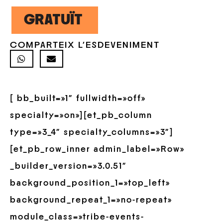
GRATUÏT
COMPARTEIX L'ESDEVENIMENT
[ bb_built=»1″ fullwidth=»off»
specialty=»on»][et_pb_column
type=»3_4″ specialty_columns=»3″]
[et_pb_row_inner admin_label=»Row»
_builder_version=»3.0.51″
background_position_1=»top_left»
background_repeat_1=»no-repeat»
module_class=»tribe-events-