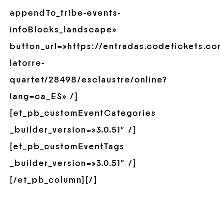
appendTo_tribe-events-
infoBlocks_landscape»
button_url=»https://entradas.codetickets.c
latorre-
quartet/28498/esclaustre/online?
lang=ca_ES» /]
[et_pb_customEventCategories
_builder_version=»3.0.51″ /]
[et_pb_customEventTags
_builder_version=»3.0.51″ /]
[/et_pb_column][/]