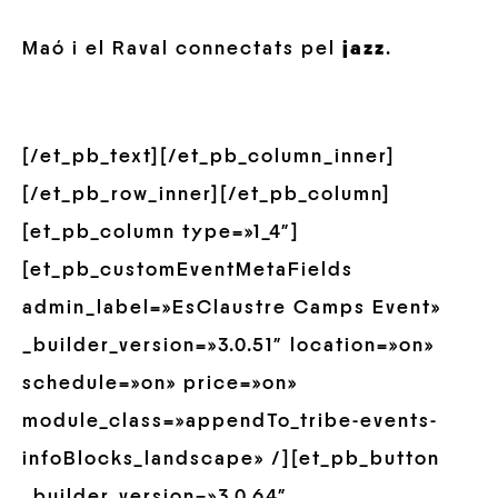
Maó i el Raval connectats pel
jazz
.
[/et_pb_text][/et_pb_column_inner]
[/et_pb_row_inner][/et_pb_column]
[et_pb_column type=»1_4″]
[et_pb_customEventMetaFields
admin_label=»EsClaustre Camps Event»
_builder_version=»3.0.51″ location=»on»
schedule=»on» price=»on»
module_class=»appendTo_tribe-events-
infoBlocks_landscape» /][et_pb_button
_builder_version=»3.0.64″