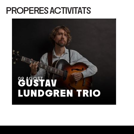
PROPERES ACTIVITATS
11
A
M
09
AGOST
GUSTAV
F
LUNDGREN TRIO
S