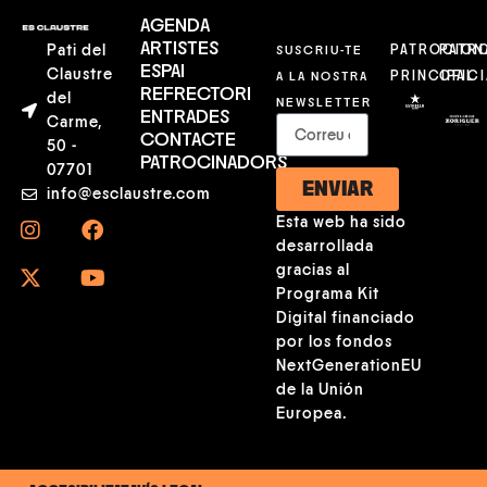
AGENDA
ARTISTES
Pati del
SUSCRIU-TE
PATROCION
PATR
ESPAI
Claustre
A LA NOSTRA
PRINCIPAL
OFICI
REFRECTORI
del
NEWSLETTER
ENTRADES
Carme,
CONTACTE
50 -
PATROCINADORS
07701
ENVIAR
info@esclaustre.com
Esta web ha sido
desarrollada
gracias al
Programa Kit
Digital financiado
por los fondos
NextGenerationEU
de la Unión
Europea.