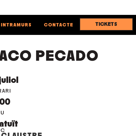
TICKETS
INTRAMURS
CONTACTE
ACO PECADO
juliol
RARI
:00
EU
atuït
OC
 CLAUSTRE