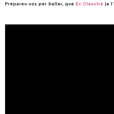
Prepareu-vos per ballar, que
Es Claustre
ja l