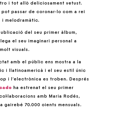
tro i tot allò deliciosament vetust.
s pot passar de coronar-lo com a rei
l i melodramàtic.
publicació del seu primer àlbum,
plega el seu imaginari personal a
 molt visuals.
ectat amb el públic ens mostra a la
c i llatinoamericà i el seu estil únic
 pop i l’electrònica es troben. Després
ecado
ha estrenat el seu primer
s col·laboracions amb Maria Rodés,
 a gairebé 70.000 oients mensuals.