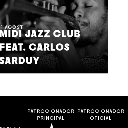
11
AGOST
MIDI JAZZ CLUB
FEAT. CARLOS
12
A
SARDUY
J
R
PATROCIONADOR
PATROCIONADOR
PRINCIPAL
OFICIAL