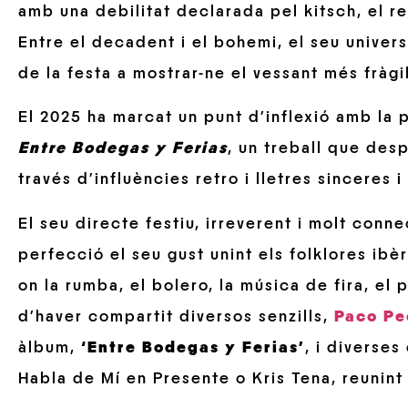
amb una debilitat declarada pel kitsch, el re
Entre el decadent i el bohemi, el seu univer
de la festa a mostrar-ne el vessant més fràgi
El 2025 ha marcat un punt d’inflexió amb la 
Entre Bodegas y Ferias
, un treball que des
través d’influències retro i lletres sinceres i
El seu directe festiu, irreverent i molt conn
perfecció el seu gust unint els folklores ibèri
on la rumba, el bolero, la música de fira, el
d’haver compartit diversos senzills,
Paco P
àlbum,
‘Entre Bodegas y Ferias’
, i diverse
Habla de Mí en Presente o Kris Tena, reunint