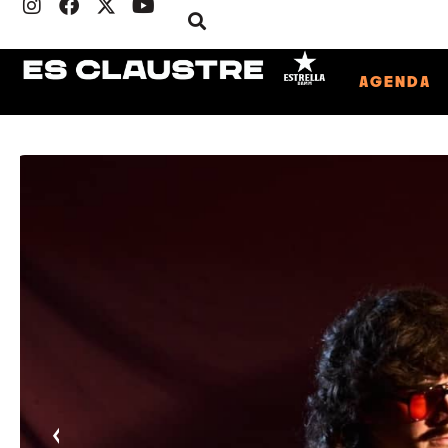
AGENDA
‹