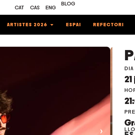
BLOG
CAT
CAS
ENG
ARTISTES 2026
ESPAI
REFECTORI
P
DIA
21
HO
21
PR
Gr
›
LL
ES