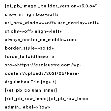
[et_pb_image _builder_version=»3.0.64″
show_in_lightbox=»off»
url_new_window=»off» use_overlay=»off»
sticky=»off» align=»left»
always_center_on_mobile=»on»
border_style=»solid»
force_fullwidth=»off»
src=»https://esclaustre.com/wp-
content/uploads/2021/06/Pere-
Arguimbau-Trio.jpg» /]
[/et_pb_column_inner]
[/et_pb_row_inner][et_pb_row_inner
admin_label=»Row»