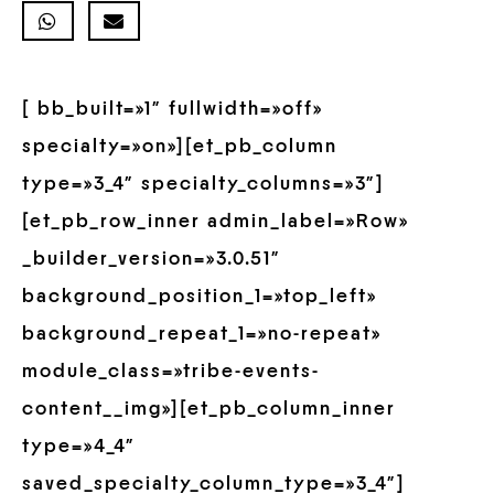
[ bb_built=»1″ fullwidth=»off»
specialty=»on»][et_pb_column
type=»3_4″ specialty_columns=»3″]
[et_pb_row_inner admin_label=»Row»
_builder_version=»3.0.51″
background_position_1=»top_left»
background_repeat_1=»no-repeat»
module_class=»tribe-events-
content__img»][et_pb_column_inner
type=»4_4″
saved_specialty_column_type=»3_4″]