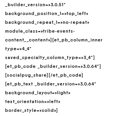
_builder_version=»3.0.51″
background_position_1=»top_left»
background_repeat_1=»no-repeat»
module_class=»tribe-events-
content__content»][et_pb_column_inner
type=»4_4″
saved_specialty_column_type=»3_4″]
[et_pb_code _builder_version=»3.0.64″]
[socialpug_share][/et_pb_code]
[et_pb_text _builder_version=»3.0.64″
background_layout=»light»
text_orientation=»left»
border_style=»solid»]