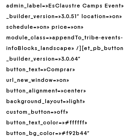
admin_label=»EsClaustre Camps Event»
_builder_version=»3.0.51″ location=»on»
schedule=»on» price=»on»
module_class=»appendTo_tribe-events-
infoBlocks_landscape» /][et_pb_button
_builder_version=»3.0.64″
button_text=»Comprar»
url_new_window=»on»
button_alignment=»center»
background_layout=»light»
custom_button=»off»
button_text_color=»#ffffff»
button_bg_color=»#f92b44″