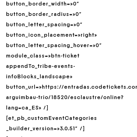
button_border_width=»0″
button_border_radius=»0″
button_letter_spacing=»0″
button_icon_placement=»right»
button_letter_spacing_hover=»0″
module_class=»btn-ticket
appendTo_tribe-events-
infoBlocks_landscape»
button_url=»https://entradas.codetickets.c
arguimbau-trio/18520/esclaustre/online?
lang=ca_ES» /]
[et_pb_customEventCategories
_builder_version=»3.0.51″ /]