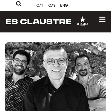
CAT
CAS
ENG
‹
›