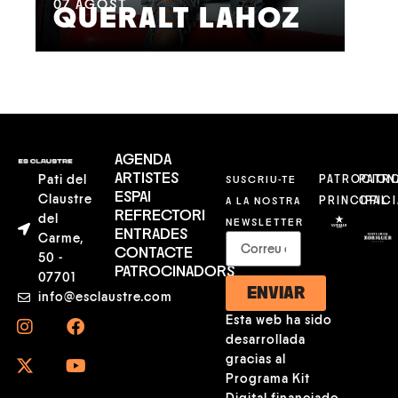
07
AGOST
QUERALT LAHOZ
L
AGENDA
ARTISTES
Pati del
SUSCRIU-TE
PATROCION
PATR
ESPAI
Claustre
A LA NOSTRA
PRINCIPAL
OFICI
REFRECTORI
del
NEWSLETTER
ENTRADES
Carme,
CONTACTE
50 -
PATROCINADORS
07701
ENVIAR
info@esclaustre.com
Esta web ha sido
desarrollada
gracias al
Programa Kit