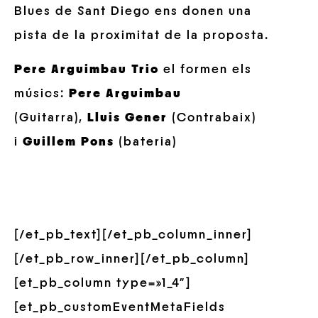
Blues de Sant Diego ens donen una
pista de la proximitat de la proposta.
Pere Arguimbau Trio
el formen els
músics:
Pere Arguimbau
(Guitarra),
Lluis Gener
(Contrabaix)
i
Guillem Pons
(bateria)
[/et_pb_text][/et_pb_column_inner]
[/et_pb_row_inner][/et_pb_column]
[et_pb_column type=»1_4″]
[et_pb_customEventMetaFields