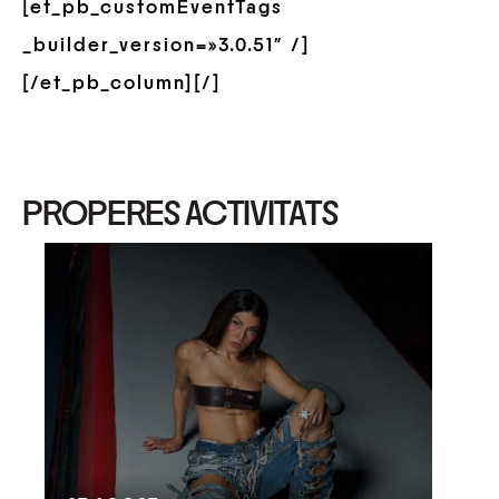
[et_pb_customEventTags
_builder_version=»3.0.51″ /]
[/et_pb_column][/]
PROPERES ACTIVITATS
08
M