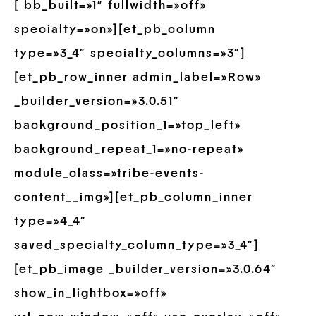
[ bb_built=»1″ fullwidth=»off»
specialty=»on»][et_pb_column
type=»3_4″ specialty_columns=»3″]
[et_pb_row_inner admin_label=»Row»
_builder_version=»3.0.51″
background_position_1=»top_left»
background_repeat_1=»no-repeat»
module_class=»tribe-events-
content__img»][et_pb_column_inner
type=»4_4″
saved_specialty_column_type=»3_4″]
[et_pb_image _builder_version=»3.0.64″
show_in_lightbox=»off»