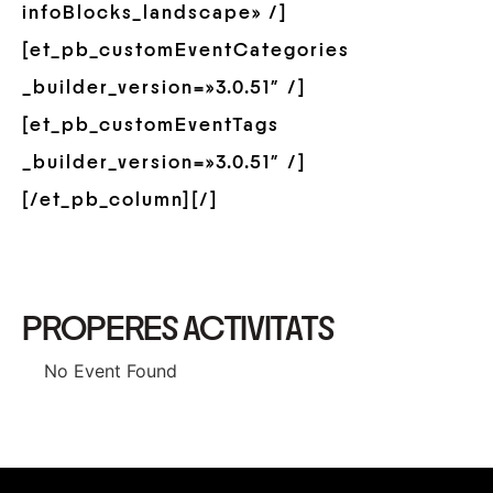
infoBlocks_landscape» /]
[et_pb_customEventCategories
_builder_version=»3.0.51″ /]
[et_pb_customEventTags
_builder_version=»3.0.51″ /]
[/et_pb_column][/]
PROPERES ACTIVITATS
No Event Found