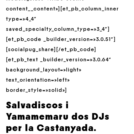
content__content»][et_pb_column_inner
type=»4_4″
saved_specialty_column_type=»3_4″]
[et_pb_code _builder_version=»3.0.51″]
[socialpug_share][/et_pb_code]
[et_pb_text _builder_version=»3.0.64″
background_layout=»light»
text_orientation=»left»
border_style=»solid»]
Salvadiscos i
Yamamemaru dos DJs
per la Castanyada.