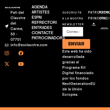
AGENDA
ARTISTES
Pati del
SUSCRIU-TE
PATROCION
PATR
ESPAI
Claustre
A LA NOSTRA
PRINCIPAL
OFICI
REFRECTORI
del
NEWSLETTER
ENTRADES
Carme,
CONTACTE
50 -
PATROCINADORS
07701
ENVIAR
info@esclaustre.com
Esta web ha sido
desarrollada
gracias al
Programa Kit
Digital financiado
por los fondos
NextGenerationEU
de la Unión
Europea.