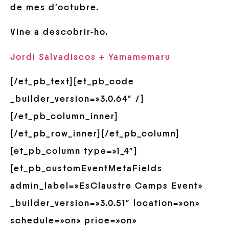
de mes d’octubre.
Vine a descobrir-ho.
Jordi Salvadiscos + Yamamemaru
[/et_pb_text][et_pb_code
_builder_version=»3.0.64″ /]
[/et_pb_column_inner]
[/et_pb_row_inner][/et_pb_column]
[et_pb_column type=»1_4″]
[et_pb_customEventMetaFields
admin_label=»EsClaustre Camps Event»
_builder_version=»3.0.51″ location=»on»
schedule=»on» price=»on»