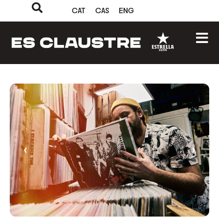
CAT
CAS
ENG
‹
›