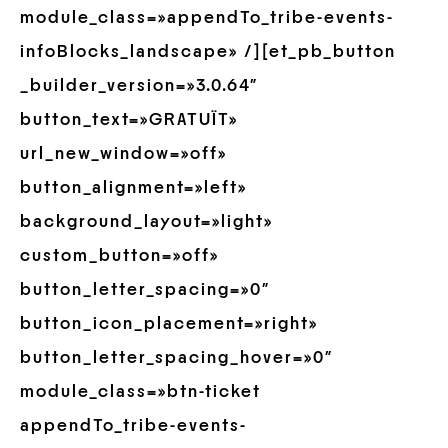
module_class=»appendTo_tribe-events-
infoBlocks_landscape» /][et_pb_button
_builder_version=»3.0.64″
button_text=»GRATUÏT»
url_new_window=»off»
button_alignment=»left»
background_layout=»light»
custom_button=»off»
button_letter_spacing=»0″
button_icon_placement=»right»
button_letter_spacing_hover=»0″
module_class=»btn-ticket
appendTo_tribe-events-