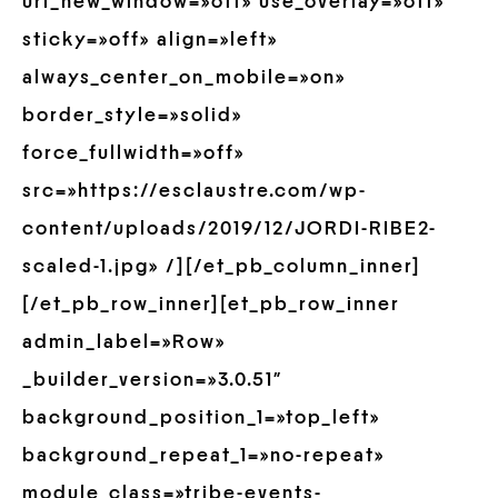
url_new_window=»off» use_overlay=»off»
sticky=»off» align=»left»
always_center_on_mobile=»on»
border_style=»solid»
force_fullwidth=»off»
src=»https://esclaustre.com/wp-
content/uploads/2019/12/JORDI-RIBE2-
scaled-1.jpg» /][/et_pb_column_inner]
[/et_pb_row_inner][et_pb_row_inner
admin_label=»Row»
_builder_version=»3.0.51″
background_position_1=»top_left»
background_repeat_1=»no-repeat»
module_class=»tribe-events-