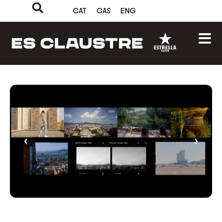
CAT
CAS
ENG
‹
›