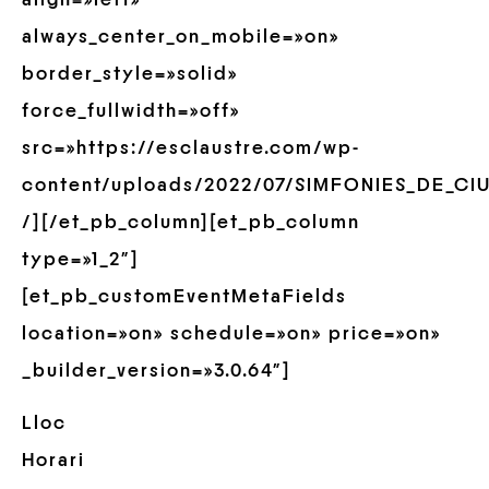
always_center_on_mobile=»on»
border_style=»solid»
force_fullwidth=»off»
src=»https://esclaustre.com/wp-
content/uploads/2022/07/SIMFONIES_DE_CIU
/][/et_pb_column][et_pb_column
type=»1_2″]
[et_pb_customEventMetaFields
location=»on» schedule=»on» price=»on»
_builder_version=»3.0.64″]
Lloc
Horari