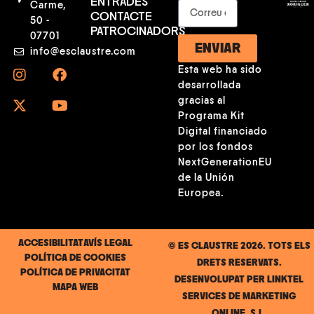
ENTRADES
Carme,
CONTACTE
50 -
PATROCINADORS
07701
ENVIAR
info@esclaustre.com
Esta web ha sido
desarrollada
gracias al
Programa Kit
Digital financiado
por los fondos
NextGenerationEU
de la Unión
Europea.
ACCESIBILITAT
AVÍS LEGAL
© ES CLAUSTRE 2026. TOTS ELS
POLÍTICA DE COOKIES
DRETS RESERVATS.
POLÍTICA DE PRIVACITAT
DESENVOLUPAT PER
LINKTEL
MAPA WEB
SERVICES DE MARKETING
ONLINE, S.L.