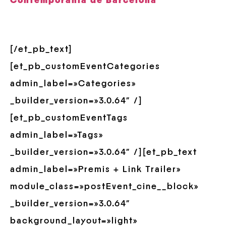
Contemporània de Barcelona
[/et_pb_text]
[et_pb_customEventCategories
admin_label=»Categories»
_builder_version=»3.0.64″ /]
[et_pb_customEventTags
admin_label=»Tags»
_builder_version=»3.0.64″ /][et_pb_text
admin_label=»Premis + Link Trailer»
module_class=»postEvent_cine__block»
_builder_version=»3.0.64″
background_layout=»light»