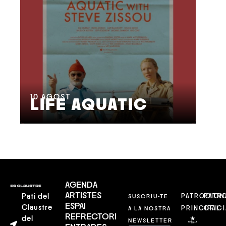
17
C
10
AGOST
LIFE AQUATIC
F
AGENDA
ARTISTES
Pati del
SUSCRIU-TE
PATROCION
PATR
ESPAI
Claustre
A LA NOSTRA
PRINCIPAL
OFICI
REFRECTORI
del
NEWSLETTER