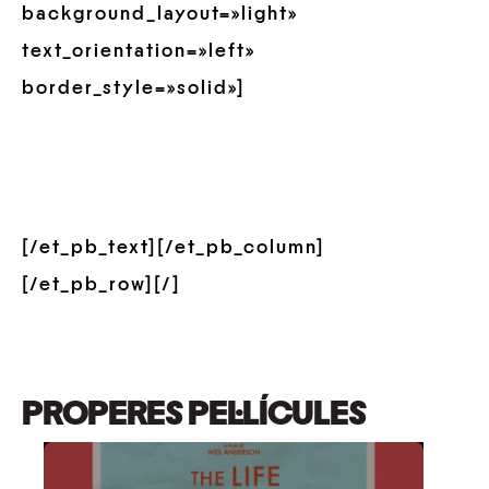
background_layout=»light»
text_orientation=»left»
border_style=»solid»]
[/et_pb_text][/et_pb_column]
[/et_pb_row][/]
PROPERES PEL·LÍCULES