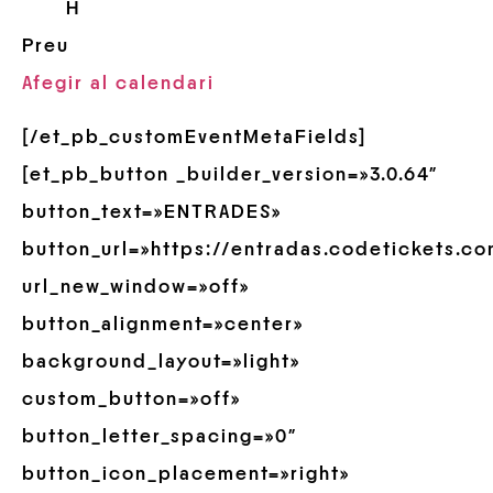
H
Preu
Afegir al calendari
[/et_pb_customEventMetaFields]
[et_pb_button _builder_version=»3.0.64″
button_text=»ENTRADES»
button_url=»https://entradas.codetickets.c
url_new_window=»off»
button_alignment=»center»
background_layout=»light»
custom_button=»off»
button_letter_spacing=»0″
button_icon_placement=»right»