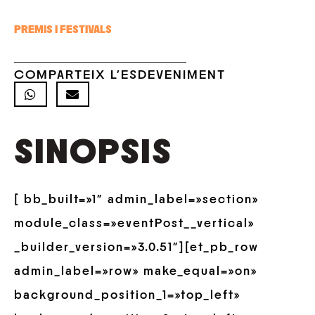
PREMIS I FESTIVALS
COMPARTEIX L'ESDEVENIMENT
SINOPSIS
[ bb_built=»1″ admin_label=»section»
module_class=»eventPost__vertical»
_builder_version=»3.0.51″][et_pb_row
admin_label=»row» make_equal=»on»
background_position_1=»top_left»