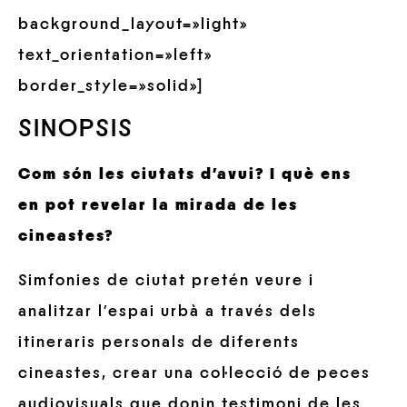
background_layout=»light»
text_orientation=»left»
border_style=»solid»]
SINOPSIS
Com són les ciutats d’avui? I què ens
en pot revelar la mirada de les
cineastes?
Simfonies de ciutat pretén veure i
analitzar l’espai urbà a través dels
itineraris personals de diferents
cineastes, crear una col·lecció de peces
audiovisuals que donin testimoni de les