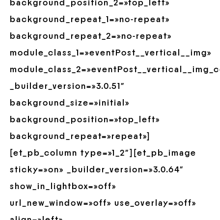
background_position_2=»top_left»
background_repeat_1=»no-repeat»
background_repeat_2=»no-repeat»
module_class_1=»eventPost__vertical__img»
module_class_2=»eventPost__vertical__img_c
_builder_version=»3.0.51″
background_size=»initial»
background_position=»top_left»
background_repeat=»repeat»]
[et_pb_column type=»1_2″][et_pb_image
sticky=»on» _builder_version=»3.0.64″
show_in_lightbox=»off»
url_new_window=»off» use_overlay=»off»
align=»left»