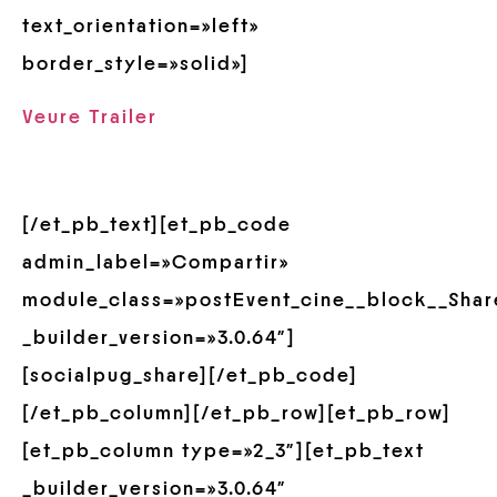
text_orientation=»left»
border_style=»solid»]
Veure Trailer
[/et_pb_text][et_pb_code
admin_label=»Compartir»
module_class=»postEvent_cine__block__Shar
_builder_version=»3.0.64″]
[socialpug_share][/et_pb_code]
[/et_pb_column][/et_pb_row][et_pb_row]
[et_pb_column type=»2_3″][et_pb_text
_builder_version=»3.0.64″