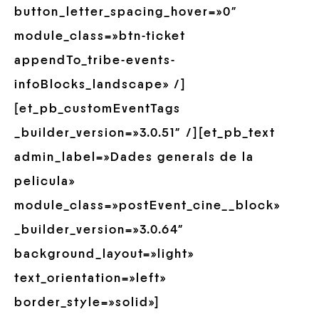
button_letter_spacing_hover=»0″
module_class=»btn-ticket
appendTo_tribe-events-
infoBlocks_landscape» /]
[et_pb_customEventTags
_builder_version=»3.0.51″ /][et_pb_text
admin_label=»Dades generals de la
pelicula»
module_class=»postEvent_cine__block»
_builder_version=»3.0.64″
background_layout=»light»
text_orientation=»left»
border_style=»solid»]