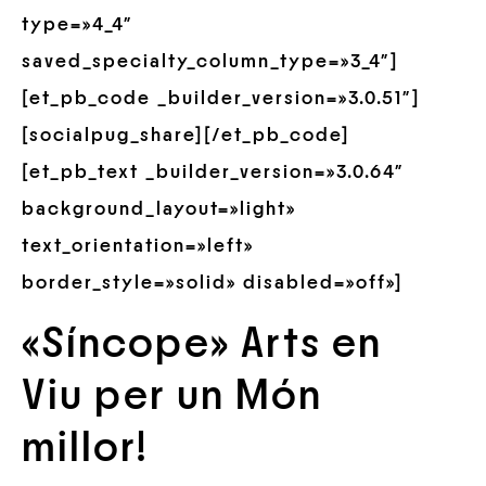
type=»4_4″
saved_specialty_column_type=»3_4″]
[et_pb_code _builder_version=»3.0.51″]
[socialpug_share][/et_pb_code]
[et_pb_text _builder_version=»3.0.64″
background_layout=»light»
text_orientation=»left»
border_style=»solid» disabled=»off»]
«Síncope» Arts en
Viu per un Món
millor!