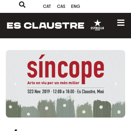
CAT
CAS
ENG
‹
›