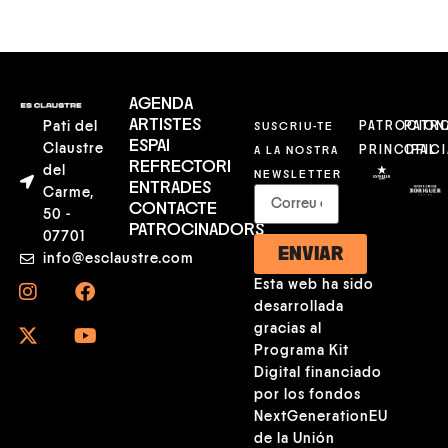
AGENDA
ARTISTES
Pati del
SUSCRIU-TE
PATROCION
PATR
ESPAI
Claustre
A LA NOSTRA
PRINCIPAL
OFICI
REFRECTORI
del
NEWSLETTER
ENTRADES
Carme,
CONTACTE
50 -
PATROCINADORS
07701
ENVIAR
info@esclaustre.com
Esta web ha sido
desarrollada
gracias al
Programa Kit
Digital financiado
por los fondos
NextGenerationEU
de la Unión