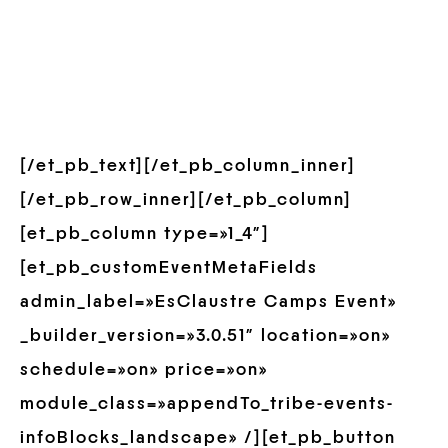
[/et_pb_text][/et_pb_column_inner]
[/et_pb_row_inner][/et_pb_column]
[et_pb_column type=»1_4″]
[et_pb_customEventMetaFields
admin_label=»EsClaustre Camps Event»
_builder_version=»3.0.51″ location=»on»
schedule=»on» price=»on»
module_class=»appendTo_tribe-events-
infoBlocks_landscape» /][et_pb_button