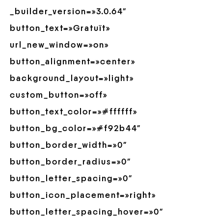
_builder_version=»3.0.64″
button_text=»Gratuït»
url_new_window=»on»
button_alignment=»center»
background_layout=»light»
custom_button=»off»
button_text_color=»#ffffff»
button_bg_color=»#f92b44″
button_border_width=»0″
button_border_radius=»0″
button_letter_spacing=»0″
button_icon_placement=»right»
button_letter_spacing_hover=»0″