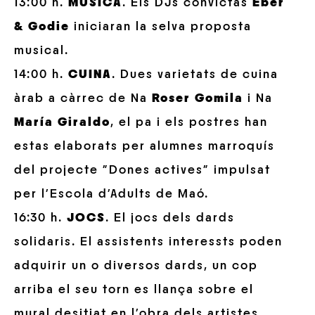
13:00 h.
MÚSICA
. Els DJs convictas
Eber
& Godie
iniciaran la selva proposta
musical.
14:00 h.
CUINA
. Dues varietats de cuina
àrab a càrrec de Na
Roser Gomila
i Na
María Giraldo
, el pa i els postres han
estas elaborats per alumnes marroquís
del projecte ”Dones actives” impulsat
per l’Escola d’Adults de Maó.
16:30 h.
JOCS
. El jocs dels dards
solidaris. El assistents interessts poden
adquirir un o diversos dards, un cop
arriba el seu torn es llança sobre el
mural desitjat en l’obra dels artistes