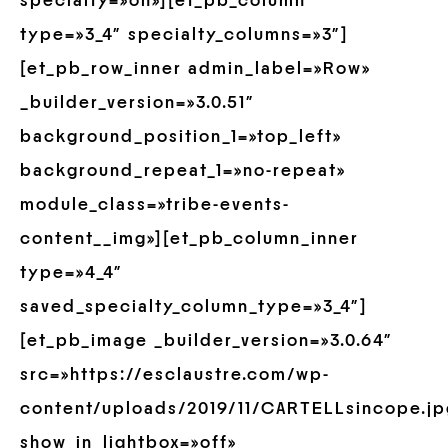
specialty=»on»][et_pb_column
type=»3_4″ specialty_columns=»3″]
[et_pb_row_inner admin_label=»Row»
_builder_version=»3.0.51″
background_position_1=»top_left»
background_repeat_1=»no-repeat»
module_class=»tribe-events-
content__img»][et_pb_column_inner
type=»4_4″
saved_specialty_column_type=»3_4″]
[et_pb_image _builder_version=»3.0.64″
src=»https://esclaustre.com/wp-
content/uploads/2019/11/CARTELLsincope.jp
show_in_lightbox=»off»