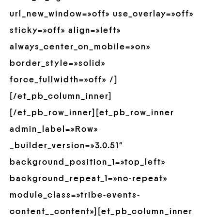
url_new_window=»off» use_overlay=»off»
sticky=»off» align=»left»
always_center_on_mobile=»on»
border_style=»solid»
force_fullwidth=»off» /]
[/et_pb_column_inner]
[/et_pb_row_inner][et_pb_row_inner
admin_label=»Row»
_builder_version=»3.0.51″
background_position_1=»top_left»
background_repeat_1=»no-repeat»
module_class=»tribe-events-
content__content»][et_pb_column_inner