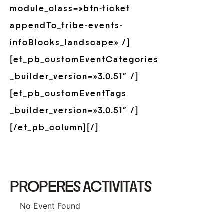
module_class=»btn-ticket
appendTo_tribe-events-
infoBlocks_landscape» /]
[et_pb_customEventCategories
_builder_version=»3.0.51″ /]
[et_pb_customEventTags
_builder_version=»3.0.51″ /]
[/et_pb_column][/]
PROPERES ACTIVITATS
No Event Found