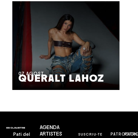
08
M
07
AGOST
QUERALT LAHOZ
L
AGENDA
ARTISTES
Pati del
SUSCRIU-TE
PATROCION
PATR