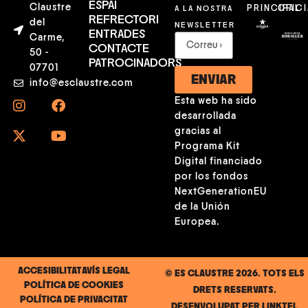
ESPAI
Claustre
A LA NOSTRA
PRINCIPAL
OFICI
REFRECTORI
del
NEWSLETTER
ENTRADES
Carme,
CONTACTE
50 -
PATROCINADORS
07701
ENVIAR
info@esclaustre.com
Esta web ha sido
desarrollada
gracias al
Programa Kit
Digital financiado
por los fondos
NextGenerationEU
de la Unión
Europea.
ACCESIBILITAT
AVÍS LEGAL
© ES CLAUSTRE 2026. TOTS ELS
POLÍTICA DE COOKIES
DRETS RESERVATS.
POLÍTICA DE PRIVACITAT
DESENVOLUPAT PER
LINKTEL