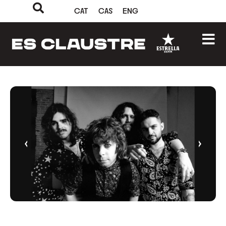
CAT
CAS
ENG
‹
›