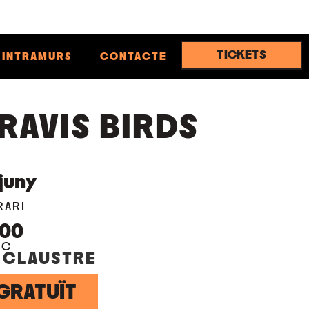
TICKETS
INTRAMURS
CONTACTE
RAVIS BIRDS
juny
RARI
:00
OC
 CLAUSTRE
GRATUÏT