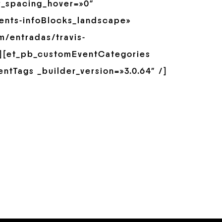
r_spacing_hover=»0″
ents-infoBlocks_landscape»
m/entradas/travis-
/][et_pb_customEventCategories
ntTags _builder_version=»3.0.64″ /]