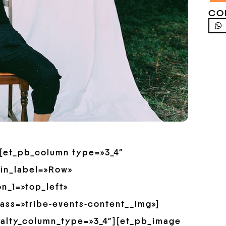
CO
»][et_pb_column type=»3_4″
min_label=»Row»
n_1=»top_left»
ass=»tribe-events-content__img»]
ialty_column_type=»3_4″][et_pb_image