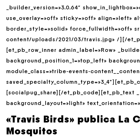
_builder_version=»3.0.64″ show_in_lightbox=
use_overlay=»off» sticky=»off» align=»left» 
border_style=»solid» force_fullwidth=»off» 
content/uploads/2021/03/travis.jpg» /][/et_
[et_pb_row_inner admin_label=»Row» _builder
background_position_1=»top_left» backgrou
module_class=»tribe-events-content__conten
saved_specialty_column_type=»3_4″][et_pb_c
[socialpug_share][/et_pb_code][et_pb_text _
background_layout=»light» text_orientation=»
«Travis Birds» publica La 
Mosquitos