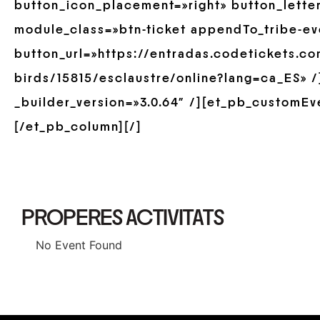
button_icon_placement=»right» button_lette
module_class=»btn-ticket appendTo_tribe-ev
button_url=»https://entradas.codetickets.co
birds/15815/esclaustre/online?lang=ca_ES» 
_builder_version=»3.0.64″ /][et_pb_customEve
[/et_pb_column][/]
PROPERES ACTIVITATS
No Event Found