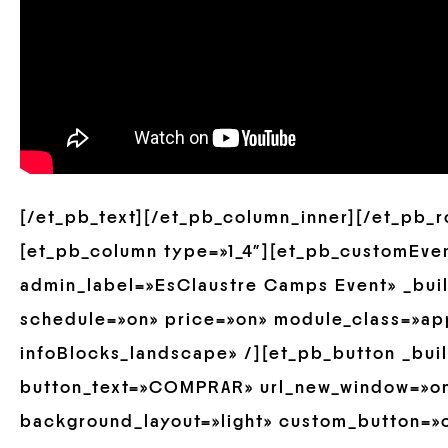
[/et_pb_text][/et_pb_column_inner][/et_pb_
[et_pb_column type=»1_4″][et_pb_customEve
admin_label=»EsClaustre Camps Event» _buil
schedule=»on» price=»on» module_class=»ap
infoBlocks_landscape» /][et_pb_button _buil
button_text=»COMPRAR» url_new_window=»on
background_layout=»light» custom_button=»o