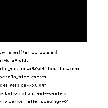
row_inner][/et_pb_column]
ntMetaFields
der_version=»3.0.64″ location=»on»
pendTo_tribe-events-
der_version=»3.0.64″
» button_alignment=»center»
ff» button_letter_spacing=»0″