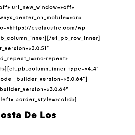
»off» url_new_window=»off»
always_center_on_mobile=»on»
src=»https://esclaustre.com/wp-
pb_column_inner][/et_pb_row_inner]
_version=»3.0.51″
nd_repeat_1=»no-repeat»
t»][et_pb_column_inner type=»4_4″
ode _builder_version=»3.0.64″]
builder_version=»3.0.64″
left» border_style=»solid»]
Costa De Los