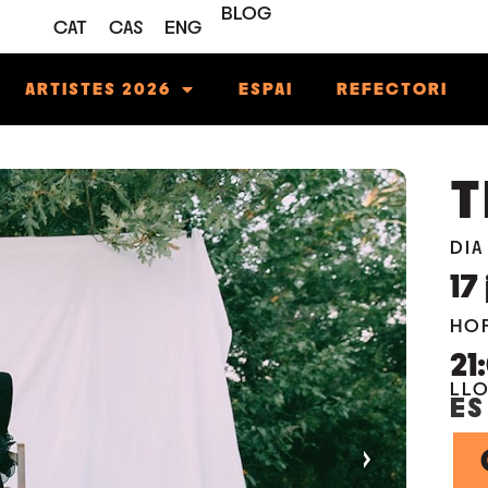
BLOG
CAT
CAS
ENG
ARTISTES 2026
ESPAI
REFECTORI
T
DIA
17
HO
21
LL
ES
›