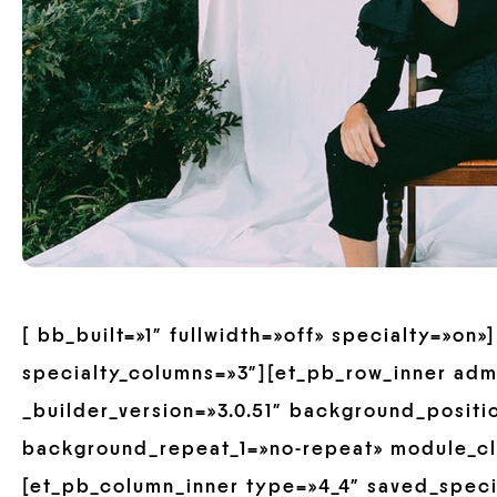
[ bb_built=»1″ fullwidth=»off» specialty=»on
specialty_columns=»3″][et_pb_row_inner ad
_builder_version=»3.0.51″ background_positio
background_repeat_1=»no-repeat» module_cl
[et_pb_column_inner type=»4_4″ saved_spec