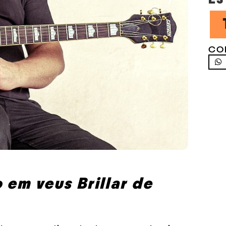
›
CO
 em veus Brillar de