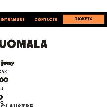
TICKETS
INTRAMURS
CONTACTE
UOMALA
juny
RARI
:00
EU
0
OC
 CLAUSTRE