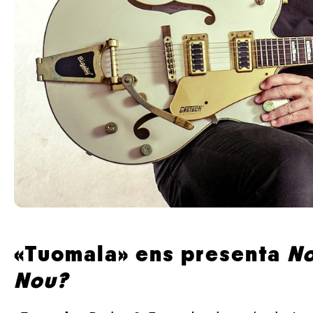
‹
«Tuomala» ens presenta
No
Nou?