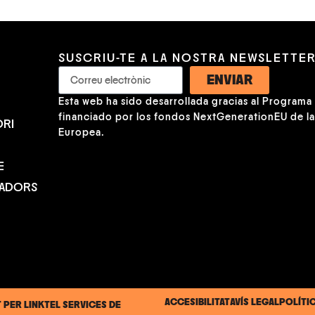
SUSCRIU-TE A LA NOSTRA NEWSLETTE
ENVIAR
Esta web ha sido desarrollada gracias al Programa K
financiado por los fondos NextGenerationEU de l
RI
Europea.
E
NADORS
ACCESIBILITAT
AVÍS LEGAL
POLÍTI
T PER
LINKTEL SERVICES DE