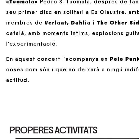
«Tuomala»
Pedro S. Tuomala, després de tant
seu primer disc en solitari a Es Claustre, 
membres de
Verlaat, Dahlia i The Other Si
català, amb moments íntims, explosions guita
l’experimentació.
En aquest concert l’acompanya en
Pele Pun
coses com són i que no deixarà a ningú indif
actitud.
PROPERES ACTIVITATS