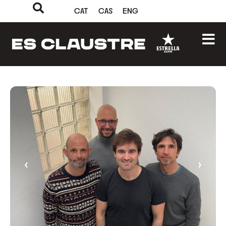
CAT
CAS
ENG
‹
›