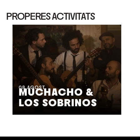
PROPERES ACTIVITATS
08
AGOST
09
MUCHACHO &
G
LOS SOBRINOS
L