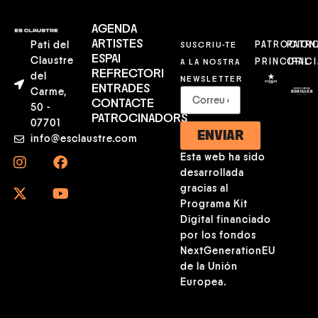
AGENDA
ARTISTES
Pati del
SUSCRIU-TE
PATROCION
PATR
ESPAI
Claustre
A LA NOSTRA
PRINCIPAL
OFICI
REFRECTORI
del
NEWSLETTER
ENTRADES
Carme,
CONTACTE
50 -
PATROCINADORS
07701
ENVIAR
info@esclaustre.com
Esta web ha sido
desarrollada
gracias al
Programa Kit
Digital financiado
por los fondos
NextGenerationEU
de la Unión
Europea.