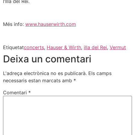
l’Illa del Rei.
Més info:
www.hauserwirth.com
Etiquetat
concerts
,
Hauser & Wirth
,
illa del Rei
,
Vermut
Deixa un comentari
L'adreça electrònica no es publicarà.
Els camps
necessaris estan marcats amb
*
Comentari
*