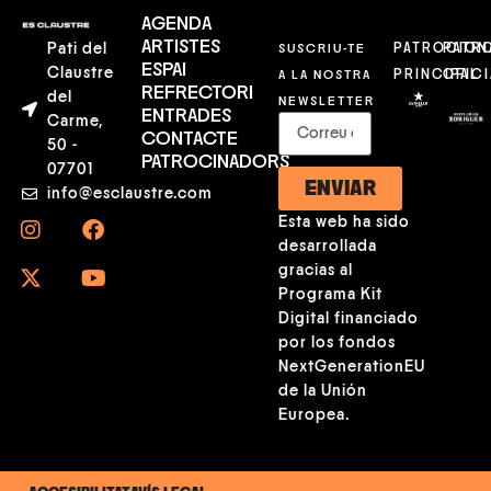
AGENDA
ARTISTES
Pati del
SUSCRIU-TE
PATROCION
PATR
ESPAI
Claustre
A LA NOSTRA
PRINCIPAL
OFICI
REFRECTORI
del
NEWSLETTER
ENTRADES
Carme,
CONTACTE
50 -
PATROCINADORS
07701
ENVIAR
info@esclaustre.com
Esta web ha sido
desarrollada
gracias al
Programa Kit
Digital financiado
por los fondos
NextGenerationEU
de la Unión
Europea.