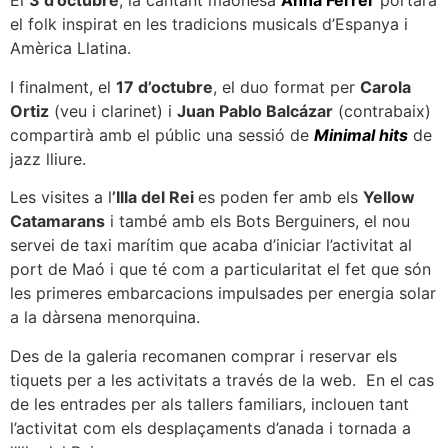
El
3 d’octubre
, la cantant maonesa
Anna Ferrer
portarà
el folk inspirat en les tradicions musicals d’Espanya i
Amèrica Llatina.
I finalment, el
17 d’octubre
, el duo format per
Carola
Ortiz
(veu i clarinet) i
Juan Pablo Balcázar
(contrabaix)
compartirà amb el públic una sessió de
Minimal hits
de
jazz lliure.
Les visites a l
’Illa del Rei
es poden fer amb els
Yellow
Catamarans
i també amb els Bots Berguiners, el nou
servei de taxi marítim que acaba d’iniciar l’activitat al
port de Maó i que té com a particularitat el fet que són
les primeres embarcacions impulsades per energia solar
a la dàrsena menorquina.
Des de la galeria recomanen comprar i reservar els
tiquets per a les activitats a través de la web. En el cas
de les entrades per als tallers familiars, inclouen tant
l’activitat com els desplaçaments d’anada i tornada a